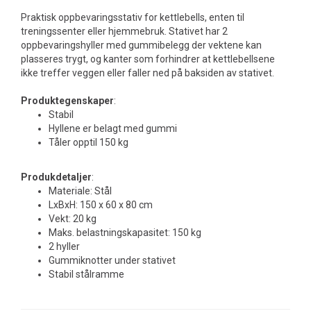
Praktisk oppbevaringsstativ for kettlebells, enten til
treningssenter eller hjemmebruk. Stativet har 2
oppbevaringshyller med gummibelegg der vektene kan
plasseres trygt, og kanter som forhindrer at kettlebellsene
ikke treffer veggen eller faller ned på baksiden av stativet.
Produktegenskaper
:
Stabil
Hyllene er belagt med gummi
Tåler opptil 150 kg
Produkdetaljer
:
Materiale: Stål
LxBxH: 150 x 60 x 80 cm
Vekt: 20 kg
Maks. belastningskapasitet: 150 kg
2 hyller
Gummiknotter under stativet
Stabil stålramme