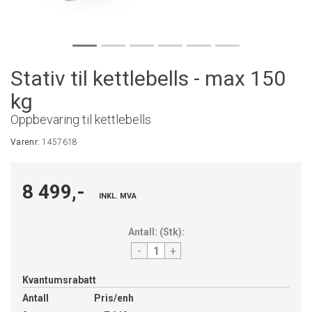
Stativ til kettlebells - max 150
kg
Oppbevaring til kettlebells
Varenr:
1457618
8 499,-
INKL. MVA
Antall:
(
Stk
):
-
+
Kvantumsrabatt
Antall
Pris/enh