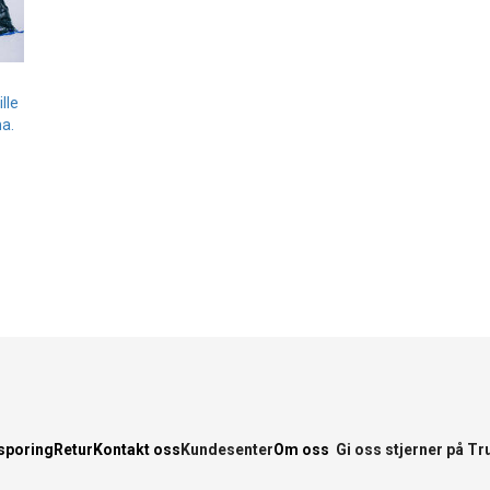
lle
a.
sporing
Retur
Kontakt oss
Kundesenter
Om oss
Gi oss stjerner på Tr