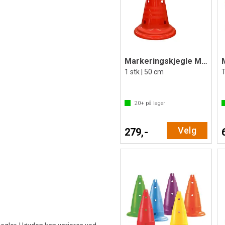
Markeringskjegle Multi med hull | 50 cm
1 stk | 50 cm
20+
på lager
Velg
279,-