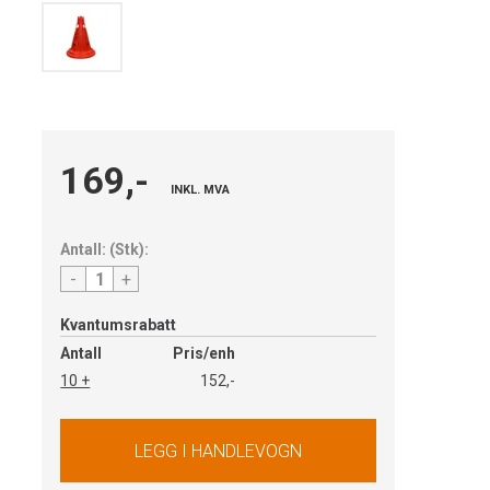
169,-
INKL. MVA
Antall:
(
Stk
):
-
+
Kvantumsrabatt
Antall
Pris/enh
10 +
152,-