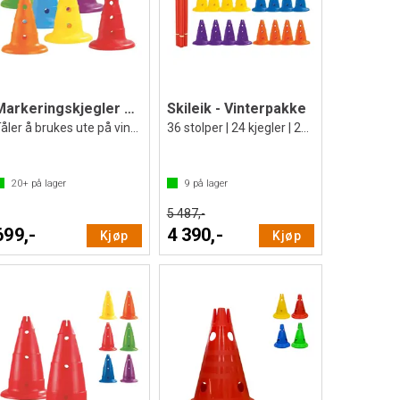
Markeringskjegler med hull 6 stk | 32 cm
Skileik - Vinterpakke
Tåler å brukes ute på vinteren
36 stolper | 24 kjegler | 24 leddklemmer
20+
på lager
9
på lager
5 487,-
699,-
4 390,-
Kjøp
Kjøp