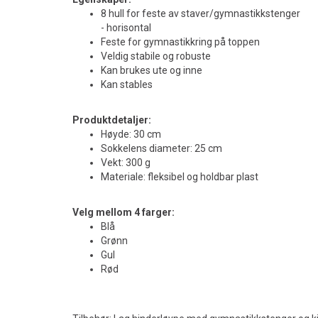
8 hull for feste av staver/gymnastikkstenger
- horisontal
Feste for gymnastikkring på toppen
Veldig stabile og robuste
Kan brukes ute og inne
Kan stables
Produktdetaljer:
Høyde: 30 cm
Sokkelens diameter: 25 cm
Vekt: 300 g
Materiale: fleksibel og holdbar plast
Velg mellom 4 farger:
Blå
Grønn
Gul
Rød