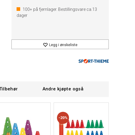
100+
på fjernlager. Bestillingsvare ca.
13
dager
Legg i ønskeliste
Tilbehør
Andre kjøpte også
20%