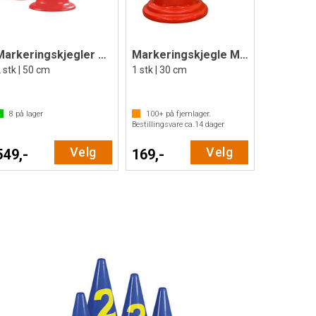
Markeringskjegler med hull | 50 cm
Markeringskjegle Multi med hull | 30 cm
 stk | 50 cm
1 stk | 30 cm
8
på lager
100+
på fjernlager.
Bestillingsvare ca.
14
dager
Velg
Velg
549,-
169,-