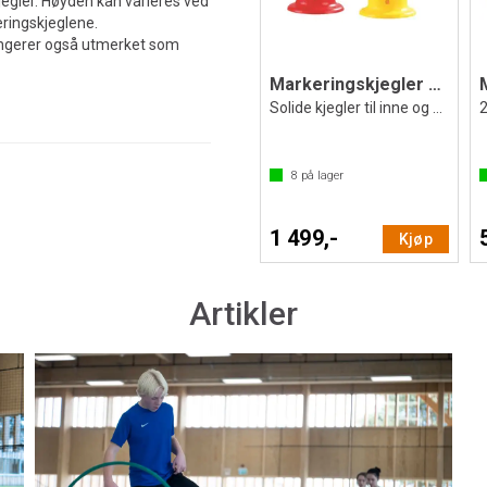
egler. Høyden kan varieres ved
eringskjeglene.
ungerer også utmerket som
Markeringskjegler med hull 6 stk | 50 cm
Solide kjegler til inne og utebruk
2
8
på lager
1 499,-
Kjøp
Artikler