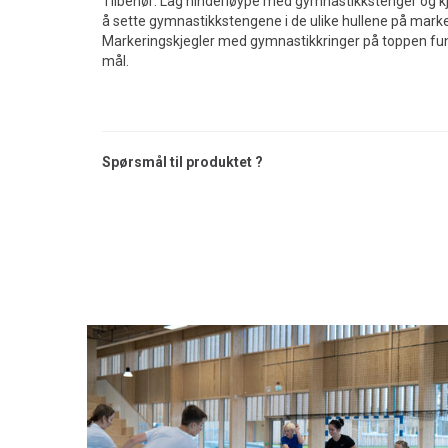
Tilbehør: Lag hinderløype med gymnastikkstenger og kj
å sette gymnastikkstengene i de ulike hullene på mark
Markeringskjegler med gymnastikkringer på toppen f
mål.
Spørsmål til produktet ?