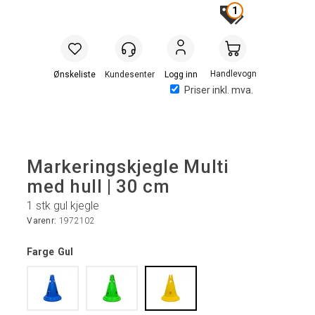
1
Handlevogn
Logg inn
Priser inkl. mva.
Markeringskjegle Multi
med hull | 30 cm
1 stk gul kjegle
Varenr:
1972102
Farge
Gul