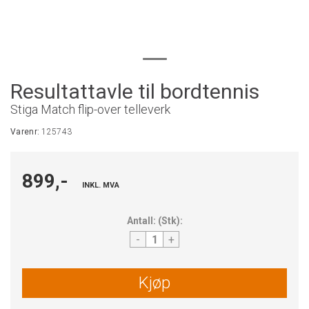
Resultattavle til bordtennis
Stiga Match flip-over telleverk
Varenr:
125743
899,-
INKL. MVA
Antall:
(
Stk
):
-
+
Kjøp