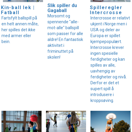
Slik spiller du
Kin-ball lek |
Spilleregler
Gagaball
Fatball
Intercrosse
Morsomt og
Fartsfylt ballspill på
Intercrosse er relativt
spennende "alle-
en helt annen måte,
ukjent i Norge men i
mot-alle" ballspill
her spilles det ikke
USA og deler av
som passer for alle
med armer eller
Europa er spillet
aldre! En fantastisk
bein.
kjempepopulært.
aktivitet i
Intercrosse krever
friminuttet på
ingen spesielle
skolen!
ferdigheter og kan
spilles av alle,
uavhengig av
ferdigheter og nivå.
Derfor er det et
supert spill å
introdusere i
kroppsøving.