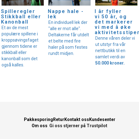
I år fyller
Spilleregler
Nappe hale -
vi 50 år, og
Stikkball eller
lek
det markerer
Kanonball
En individuell lek der
vi med å øke
Et av de mest
"alle er mot alle".
aktivitetsstipe
populære spillene i
Deltakerne får utdelt
Denne våren deler vi
kroppsøvingsfaget
et belte med fire
ut utstyr fra vår
gjennom tidene er
haler på som festes
nettbutikk til en
stikkball eller
rundt midjen.
samlet verdi av
kanonball som det
50.000 kroner.
også kalles.
Pakkesporing
Retur
Kontakt oss
Kundesenter
Om oss
Gi oss stjerner på Trustpilot