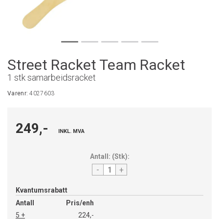
Street Racket Team Racket
1 stk samarbeidsracket
Varenr:
4027603
249,-
INKL. MVA
Antall:
(
Stk
):
-
+
Kvantumsrabatt
Antall
Pris/enh
5 +
224,-