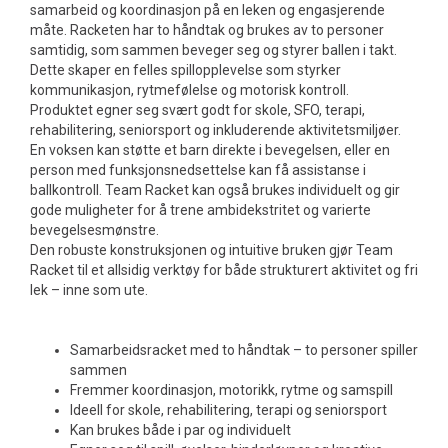
samarbeid og koordinasjon på en leken og engasjerende
måte. Racketen har to håndtak og brukes av to personer
samtidig, som sammen beveger seg og styrer ballen i takt.
Dette skaper en felles spillopplevelse som styrker
kommunikasjon, rytmefølelse og motorisk kontroll.
Produktet egner seg svært godt for skole, SFO, terapi,
rehabilitering, seniorsport og inkluderende aktivitetsmiljøer.
En voksen kan støtte et barn direkte i bevegelsen, eller en
person med funksjonsnedsettelse kan få assistanse i
ballkontroll. Team Racket kan også brukes individuelt og gir
gode muligheter for å trene ambidekstritet og varierte
bevegelsesmønstre.
Den robuste konstruksjonen og intuitive bruken gjør Team
Racket til et allsidig verktøy for både strukturert aktivitet og fri
lek – inne som ute.
Samarbeidsracket med to håndtak – to personer spiller
sammen
Fremmer koordinasjon, motorikk, rytme og samspill
Ideell for skole, rehabilitering, terapi og seniorsport
Kan brukes både i par og individuelt