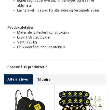
Egner seg til spill, øvelser, hinderløyper og kreative
aktiviteter
Lav terskel – passer for alle aldre og ferdighetsnivåer
Produktdetaljer
:
Materiale: Slitesterk konstruksjon
LxBxH: 58 x 20 x 2 cm
Vekt: 0,28 kg
Bruksområde: Inne- og utebruk
Spørsmål til produktet ?
Alternativer
Tilbehør