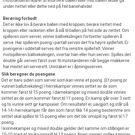
motstanderen klarer å returnere ballen eller hvis ballen skulle gå
under nettet eller dette ned på feil banehalvdel.
Berøring forbudt
Det er ikke lov å berøre ballen med kroppen, berøre nettet med
kroppen eller racketen eller å slå til ballen på feil side av nettet. Om
spilleren som server, vinner ballvekslingen fortsetter spilleren å
serve. Har spilleren poeng i partall serves det fra høyre spillefelt. Er
poengene i oddetall serves det fra venstre spillefelt. Vinner
motspilleren ballvekslingen, overtar han eller hun serven. Spilles det
double går serven først over til motstanderen når begge makkerne
har mistet sin serverett. Unntaket er i åpningsserven.
Slik beregner du poengene
Det er bare siden som server som kan vinne et poeng. (Et poeng pr
vunnet ballutveksling) I herrekamper vinnes settet av de som
kommer først til 15 poeng. I damekamper og mixed double vinnes
settet av de som kommer først til 11 poeng. En kamp går over 3 sett
og to vunne sett gir kampseier. Om resultatet er uavgjort og står på
14-14 i herrekamper får den som først fikk 14 poeng bestemme om
settet skal spilles til 15 poeng eller om det blir omspill og først til 17
poeng.
I kvinnekamper og mixed double gjelder det samme om stillingen er
10-10 med et mulig omspill til 13 poeng. Noen ganger spilles kamper