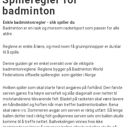
Spilleregler for
badminton
Enkle badmintonregler - slik spiller du
Badminton er en rask og morsom racketsport som passer for alle
aldre.
Reglene er enkle å lære, og med noen få grunnprinsipper er du klar
til å spille.
Denne guiden gir en enkel oversikt over de viktigste
badmintonreglene. Reglene bygger på Badminton World
Federations offisielle spilleregler. som gjelder i Norge.
Hvilken spiller som skal starte først avgjøres på forhånd. Den første
serven gjøres fra høyre servefelt og slås diagonalt over nettet til
motstanderens tilsvarende felt. Bladet på racketen skal være lavere
en håndleddet og hoften når man treffer badmintonballen. Bena
skal være i ro. Dommeren avgjør om serven er riktig utført. Så lenge
ballen detter ned i riktig felt godkjennes serven selv om ballen skulle
komme til å treffe nettet. Ballvekslingen vinnes hvis ikke