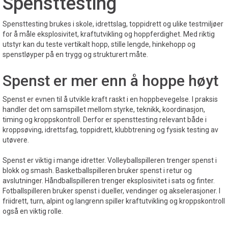
Spensttesting
Spensttesting brukes i skole, idrettslag, toppidrett og ulike testmiljøer
for å måle eksplosivitet, kraftutvikling og hoppferdighet. Med riktig
utstyr kan du teste vertikalt hopp, stille lengde, hinkehopp og
spenstløyper på en trygg og strukturert måte.
Spenst er mer enn å hoppe høyt
Spenst er evnen til å utvikle kraft raskt i en hoppbevegelse. I praksis
handler det om samspillet mellom styrke, teknikk, koordinasjon,
timing og kroppskontroll. Derfor er spensttesting relevant både i
kroppsøving, idrettsfag, toppidrett, klubbtrening og fysisk testing av
utøvere.
Spenst er viktig i mange idretter. Volleyballspilleren trenger spenst i
blokk og smash. Basketballspilleren bruker spenst i retur og
avslutninger. Håndballspilleren trenger eksplosivitet i sats og finter.
Fotballspilleren bruker spenst i dueller, vendinger og akselerasjoner. I
friidrett, turn, alpint og langrenn spiller kraftutvikling og kroppskontroll
også en viktig rolle.