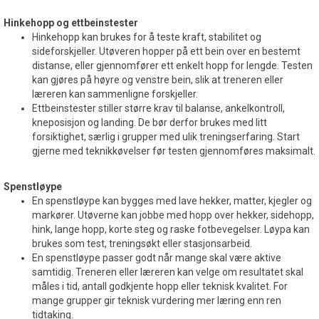
Hinkehopp og ettbeinstester
Hinkehopp kan brukes for å teste kraft, stabilitet og
sideforskjeller. Utøveren hopper på ett bein over en bestemt
distanse, eller gjennomfører ett enkelt hopp for lengde. Testen
kan gjøres på høyre og venstre bein, slik at treneren eller
læreren kan sammenligne forskjeller.
Ettbeinstester stiller større krav til balanse, ankelkontroll,
kneposisjon og landing. De bør derfor brukes med litt
forsiktighet, særlig i grupper med ulik treningserfaring. Start
gjerne med teknikkøvelser før testen gjennomføres maksimalt.
Spenstløype
En spenstløype kan bygges med lave hekker, matter, kjegler og
markører. Utøverne kan jobbe med hopp over hekker, sidehopp,
hink, lange hopp, korte steg og raske fotbevegelser. Løypa kan
brukes som test, treningsøkt eller stasjonsarbeid.
En spenstløype passer godt når mange skal være aktive
samtidig. Treneren eller læreren kan velge om resultatet skal
måles i tid, antall godkjente hopp eller teknisk kvalitet. For
mange grupper gir teknisk vurdering mer læring enn ren
tidtaking.