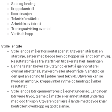
Sats og landing
Kroppskontroll
Koordinasjon
Teknikkforståelse
Arbeidskrav i idrett
Treningsutvikling over tid
Vertikalt hopp
Stille lengde
Stille lengde måler horisontal spenst. Utøveren står bak en
startlinje, satser med begge bein og hopper så langt som mulig.
Resultatet måles fra startlinjen til bakerste hæl i landingen.
Denne testen krever lite utstyr og er lett å gjennomføre i
gymsal, idrettshall, styrkerom eller uteområde. Samtidig gir
den god anledning til å jobbe med teknikk. Utøveren kan se
hvordan armbruk, kroppsvinkel, rytme og landing påvirker
resultatet.
Stille lengde bør gjennomføres på egnet underlag. Landingen
bør være trygg, gjerne på matte eller annet stabilt underlag
med god friksjon. Utøveren bør lære å lande med bøyde knær,
kontrollert overkropp og god balanse.