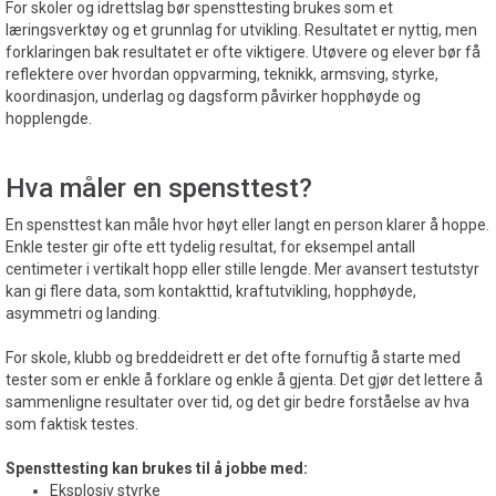
For skoler og idrettslag bør spensttesting brukes som et
læringsverktøy og et grunnlag for utvikling. Resultatet er nyttig, men
forklaringen bak resultatet er ofte viktigere. Utøvere og elever bør få
reflektere over hvordan oppvarming, teknikk, armsving, styrke,
koordinasjon, underlag og dagsform påvirker hopphøyde og
hopplengde.
Hva måler en spensttest?
En spensttest kan måle hvor høyt eller langt en person klarer å hoppe.
Enkle tester gir ofte ett tydelig resultat, for eksempel antall
centimeter i vertikalt hopp eller stille lengde. Mer avansert testutstyr
kan gi flere data, som kontakttid, kraftutvikling, hopphøyde,
asymmetri og landing.
For skole, klubb og breddeidrett er det ofte fornuftig å starte med
tester som er enkle å forklare og enkle å gjenta. Det gjør det lettere å
sammenligne resultater over tid, og det gir bedre forståelse av hva
som faktisk testes.
Spensttesting kan brukes til å jobbe med:
Eksplosiv styrke