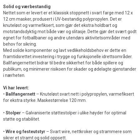
Solid og værbestandig
Nettet som er levert er et klassisk stoppnett i svart farge med 12 x
12 cm masker, produsert i UV-bestandig polypropylen. Det er
knuteløst og varmefiksert, som gjør det ekstra holdbart og
motstandsdyktig mot både vær og slitasje. Dette gjør det svært godt
egnet for fotballbaner og andre utendørs aktivitetsområder med
behov for sikring.
Med solide komponenter og lavt vedlikeholdsbehov er dette en
framtidsrettet investering i trygge og funksjonelle idrettsområder.
Ballfangernettet bidrar til bedre sikkerhet for både spillere og
publikum, og minimerer risikoen for skader og ødelagte gjenstander
i nærheten.
Vi har levert:
•
Ballfangernett
– Knuteløst svart nett i polypropylen, varmefiksert
for ekstra styrke. Maskestørrelse 120 mm.
•
Stolper
– Galvaniserte støttestolper i ulike høyder for optimal
støtte og stabilitet.
•
Wire og festeutstyr
– Svart wire, nettkroker og strammere som
sikrer et stramt og solid oppsett.