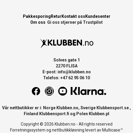
Pakkesporing
Retur
Kontakt oss
Kundesenter
Om oss
Gi oss stjerner på Trustpilot
Solves gate 1
2270 FLISA
E-post:
info@klubben.no
Telefon: +47 62 95 06 10
Vår nettbutikker er i: Norge
Klubben.no
, Sverige
Klubbensport.se
,
Finland
Klubbensport.fi
og Polen
Klubben.pl
Copyright © 2026 Klubben.no - All rights reserved
Forretningssystem
og
nettbutikkløsning
levert av
Multicase™