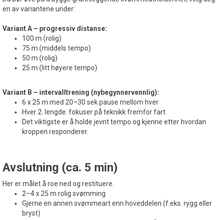
en av variantene under:
Variant A – progressiv distanse:
100 m (rolig)
75 m (middels tempo)
50 m (rolig)
25 m (litt høyere tempo)
Variant B – intervalltrening (nybegynnervennlig):
6 x 25 m med 20–30 sek pause mellom hver
Hver 2. lengde: fokuser på teknikk fremfor fart
Det viktigste er å holde jevnt tempo og kjenne etter hvordan
kroppen responderer.
Avslutning (ca. 5 min)
Her er målet å roe ned og restituere.
2–4 x 25 m rolig svømming
Gjerne en annen svømmeart enn hoveddelen (f.eks. rygg eller
bryst)