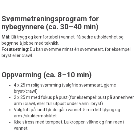
Svømmetreningsprogram for
nybegynnere (ca. 30–40 min)
Mål:
Bli trygg og komfortabel i vannet, få bedre utholdenhet og
begynne å jobbe med teknikk.
Forutsetning
: Du kan svømme minst én svømmeart, for eksempel
bryst eller crawl.
Oppvarming (ca. 8–10 min)
4 x 25 m rolig svømming (valgfrie svømmeart, gjerne
bryst/crawl)
2 x 25 m med fokus på pust (for eksempel: pust på annenhver
arm i crawl, eller full utpust under vann i bryst)
Valgfritt på land før du går i vannet: 5 min lett tøying og
arm-/skuldermobilitet
Ikke stress med tempoet. La kroppen våkne og finn roen i
vannet.