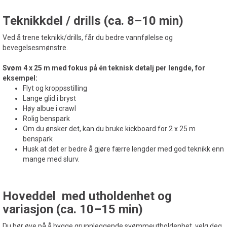
Teknikkdel / drills (ca. 8–10 min)
Ved å trene teknikk/drills, får du bedre vannfølelse og
bevegelsesmønstre.
Svøm 4 x 25 m med fokus på én teknisk detalj per lengde, for
eksempel:
Flyt og kroppsstilling
Lange glid i bryst
Høy albue i crawl
Rolig benspark
Om du ønsker det, kan du bruke kickboard for 2 x 25 m
benspark
Husk at det er bedre å gjøre færre lengder med god teknikk enn
mange med slurv.
Hoveddel med utholdenhet og
variasjon (ca. 10–15 min)
Du bør øve på å bygge grunnleggende svømmeutholdenhet, velg deg