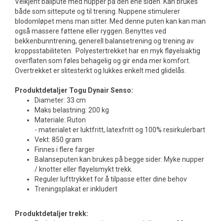
Velkjent ballpute med nupper på den ene siden. Kan brukes
både som sittepute og til trening. Nuppene stimulerer
blodomløpet mens man sitter. Med denne puten kan kan man
også massere føttene eller ryggen. Benyttes ved
bekkenbunntrening, generell balansetrening og trening av
kroppsstabiliteten. Polyestertrekket har en myk fløyelsaktig
overflaten som føles behagelig og gir enda mer komfort.
Overtrekket er slitesterkt og lukkes enkelt med glidelås.
Produktdetaljer Togu Dynair Senso:
Diameter: 33 cm
Maks belastning: 200 kg
Materiale: Ruton
- materialet er luktfritt, latexfritt og 100% resirkulerbart
Vekt: 850 gram
Finnes i flere farger
Balanseputen kan brukes på begge sider: Myke nupper
/ knotter eller fløyelsmykt trekk.
Reguler lufttrykket for å tilpasse etter dine behov
Treningsplakat er inkludert
Produktdetaljer trekk: