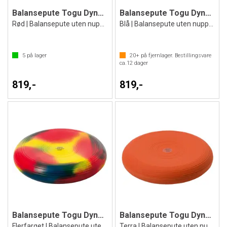
Balansepute Togu Dynair 33 cm
Balansepute Togu Dynair 33 cm
Rød | Balansepute uten nupper
Blå | Balansepute uten nupper
5
på lager
20+
på fjernlager. Bestillingsvare
ca.
12
dager
819,-
819,-
Balansepute Togu Dynair 33 cm
Balansepute Togu Dynair 33 cm
Flerfarget | Balansepute uten nupper
Terra | Balansepute uten nupper