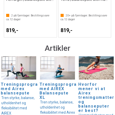
2
på fjernlager. Bestillingsvare
20+
på fjernlager. Bestillingsvare
ca.
12
dager
ca.
12
dager
819,-
819,-
Artikler
Treningsprogram
Treningsprogram
Hvorfor
med Airex
med AIREX
mener vi at
balansepute
Balansepute
Airex
XL
treningsmatter
Tren styrke, balanse,
og
Tren styrke, balanse,
utholdenhet og
balanseputer
utholdenhet og
fleksibilitet med
er best?
fleksibilitet med Airex
AIREX