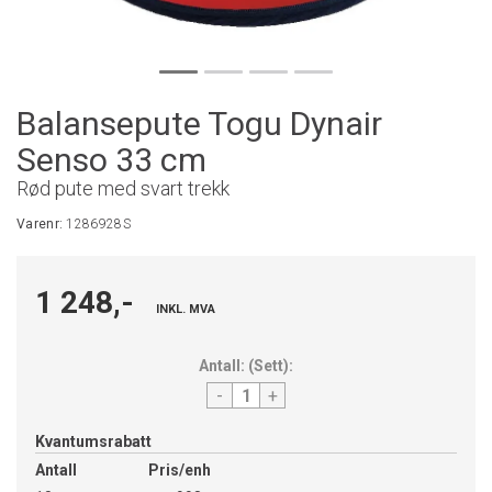
Balansepute Togu Dynair
Senso 33 cm
Rød pute med svart trekk
Varenr:
1286928S
1 248,-
INKL. MVA
Antall:
(
Sett
):
-
+
Kvantumsrabatt
Antall
Pris/enh