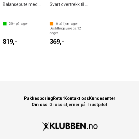
Balansepute med nupper på en side
Svart overtrekk til sittepute
20+
på lager
6
på fjernlager.
Bestillingsvare ca.
12
dager
819,-
369,-
Pakkesporing
Retur
Kontakt oss
Kundesenter
Om oss
Gi oss stjerner på Trustpilot