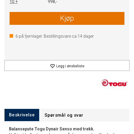
10 +
998,-
Kjøp
6
på fjernlager. Bestillingsvare ca.
14
dager
Legg i ønskeliste
Beskrivelse
Spørsmål og svar
Balansepute Togu Dynair Senso med trekk.