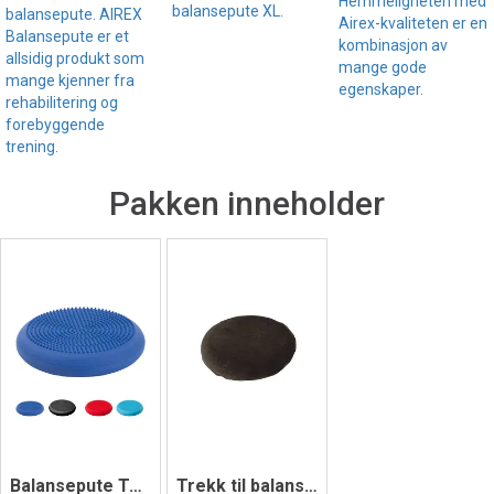
Hemmeligheten med
balansepute XL.
balansepute. AIREX
Airex-kvaliteten er en
Balansepute er et
kombinasjon av
allsidig produkt som
mange gode
mange kjenner fra
egenskaper.
rehabilitering og
forebyggende
trening.
Pakken inneholder
Balansepute Togu Dynair Senso 33 cm
Trekk til balansepute 33 cm