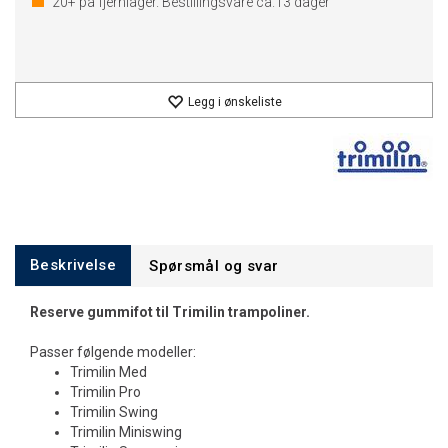
20+
på fjernlager. Bestillingsvare ca.
13
dager
Legg i ønskeliste
Beskrivelse
Spørsmål og svar
Reserve gummifot til Trimilin trampoliner.
Passer følgende modeller:
Trimilin Med
Trimilin Pro
Trimilin Swing
Trimilin Miniswing