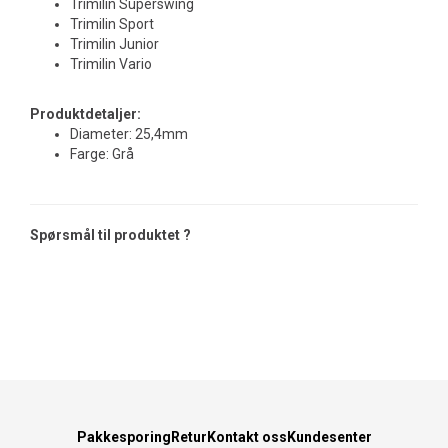
Trimilin Superswing
Trimilin Sport
Trimilin Junior
Trimilin Vario
Produktdetaljer:
Diameter: 25,4mm
Farge: Grå
Spørsmål til produktet ?
Pakkesporing
Retur
Kontakt oss
Kundesenter