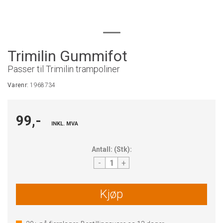
Trimilin Gummifot
Passer til Trimilin trampoliner
Varenr:
1968734
99,-
INKL. MVA
Antall:
(
Stk
):
-
+
Kjøp