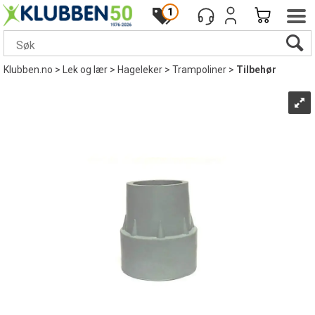
1
Klubben.no
>
Lek og lær
>
Hageleker
>
Trampoliner
>
Tilbehør