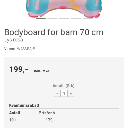
Bodyboard for barn 70 cm
Lys rosa
Varenr:
WA88BA-P
199,-
INKL. MVA
Antall:
(
Stk
):
-
+
Kvantumsrabatt
Antall
Pris/enh
10 +
179,-