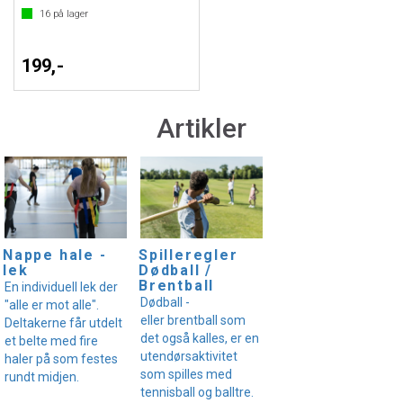
16
på lager
199,-
Artikler
Nappe hale -
Spilleregler
lek
Dødball /
Brentball
En individuell lek der
Dødball -
"alle er mot alle".
eller brentball som
Deltakerne får utdelt
det også kalles, er en
et belte med fire
utendørsaktivitet
haler på som festes
som spilles med
rundt midjen.
tennisball og balltre.