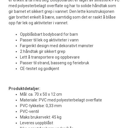
er enkelt å ta med seg. Bodyboardet er laget av slitesterk PVC
med polyesterbelagt overflate og har to solide håndtak som
gir barnet et sikkert grep i vannet. Den lette konstruksjonen
gjør brettet enkelt å bære, samtidig som det er raskt å blåse
opp før lek og aktiviteter i vannet.
Oppblåsbart bodyboard for barn
Passer til lek og aktiviteter i vann
Fargerikt design med dekorativt mønster
2 håndtak gir sikkert grep
Lett å transportere og oppbevare
Passer til strand, basseng og feriebruk
CE-testet og godkjent
P
roduktdetaljer:
Mål: ca. 70 x 50 x 12 cm
Materiale: PVC med polyesterbelagt overflate
PVC-tykkelse: 0,33 mm
PVC-ventil
Maks brukervekt: 45 kg
Leveres uoppblåst