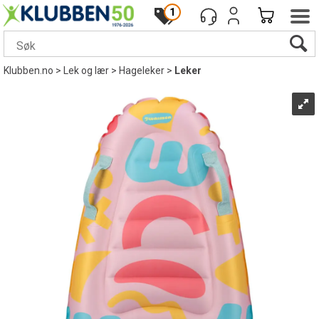
1
Klubben.no
>
Lek og lær
>
Hageleker
>
Leker