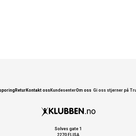
sporing
Retur
Kontakt oss
Kundesenter
Om oss
Gi oss stjerner på Tr
Solves gate 1
2270 FLISA