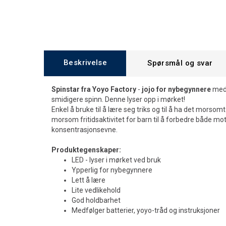
Beskrivelse
Spørsmål og svar
Spinstar fra Yoyo Factory
-
jojo for nybegynnere
med 
smidigere spinn. Denne lyser opp i mørket!
Enkel å bruke til å lære seg triks og til å ha det morsom
morsom fritidsaktivitet for barn til å forbedre både mo
konsentrasjonsevne.
Produktegenskaper:
LED - lyser i mørket ved bruk
Ypperlig for nybegynnere
Lett å lære
Lite vedlikehold
God holdbarhet
Medfølger batterier, yoyo-tråd og instruksjoner