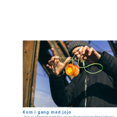
Kom i gang med jojo
Jojo er våpenet som ble en av de mest populære lekene