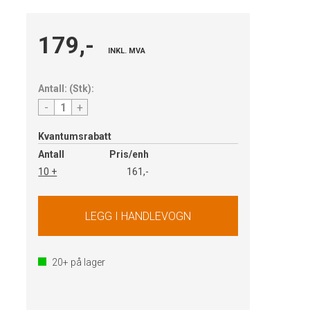
179,-
INKL. MVA
Antall:
(
Stk
):
-
+
Kvantumsrabatt
Antall
Pris/enh
10 +
161,-
20+
på lager