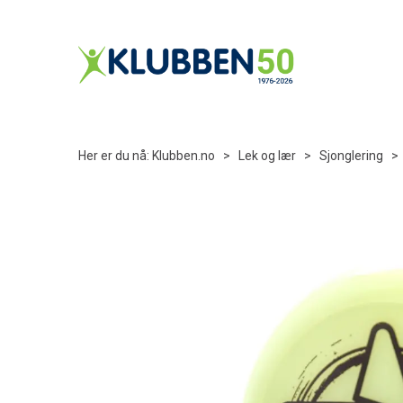
Her er du nå:
Klubben.no
>
Lek og lær
>
Sjonglering