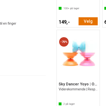
100+
på lager
Velg
149,-
il en finger
70%
Sky Dancer Yoyo | Off String
Viderekommende | Responsiv jojo
2
på lager