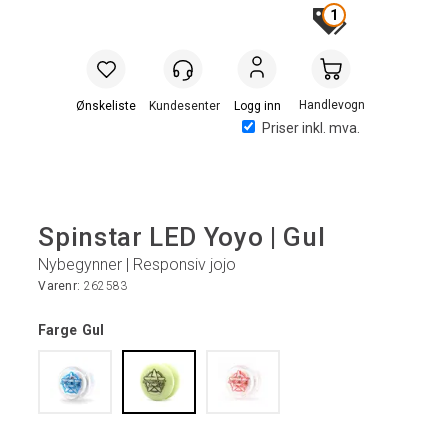
1
Handlevogn
Logg inn
Priser inkl. mva.
Spinstar LED Yoyo | Gul
Nybegynner | Responsiv jojo
Varenr:
262583
Farge
Gul