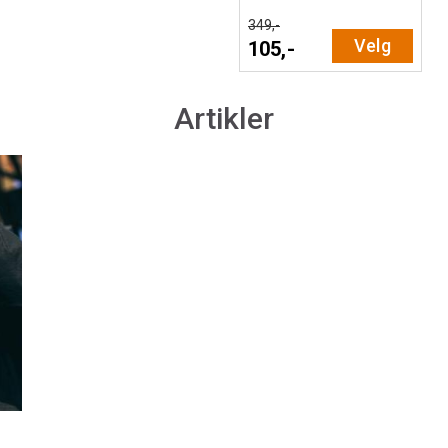
349,-
Velg
105,-
Artikler