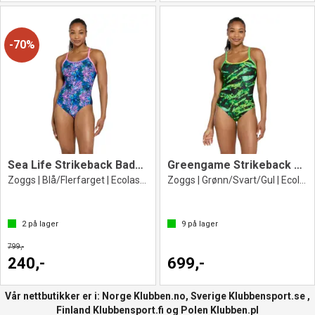
70%
Sea Life Strikeback Badedrakt
Greengame Strikeback Badedrakt
Zoggs | Blå/Flerfarget | Ecolast+
Zoggs | Grønn/Svart/Gul | Ecolast
2
på lager
9
på lager
799,-
240,-
699,-
Vår nettbutikker er i: Norge
Klubben.no
, Sverige
Klubbensport.se
,
Finland
Klubbensport.fi
og Polen
Klubben.pl