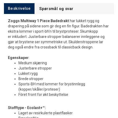
Beskrivelse
Spørsmål og svar
Zoggs Multiway 1 Piece Badedrakt
har lukket rygg og
drapering på sidene som gir deg en fin figur. Badedrakten har
ekstra lommer i sport-bh'n til brystproteser. Skumkopp
er inkludert. Justerbare stropper balanserer innleggene og
gjør at brystene ser symmetriske ut. Skulderstroppene lar
deg også endre fra crossback til classicback design.
Egenskaper
:
Medium skjæring
Justerbare stropper
Lukket rygg
Brede stropper
Sports-BH med lommer for brystinnlegg
(kopper/skåler/proteser)
Fôret front for økt beskyttelse
Stofftype - Ecolast+™:
Laget av resirkulerte plastflasker