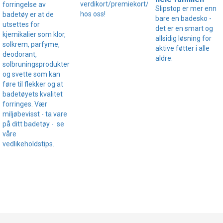
verdikort/premiekort/gavekort
forringelse av
Slipstop er mer enn
hos oss!
badetøy er at de
bare en badesko -
utsettes for
det er en smart og
kjemikalier som klor,
allsidig løsning for
solkrem, parfyme,
aktive føtter i alle
deodorant,
aldre.
solbruningsprodukter
og svette som kan
føre til flekker og at
badetøyets kvalitet
forringes. Vær
miljøbevisst - ta vare
på ditt badetøy - se
våre
vedlikeholdstips.