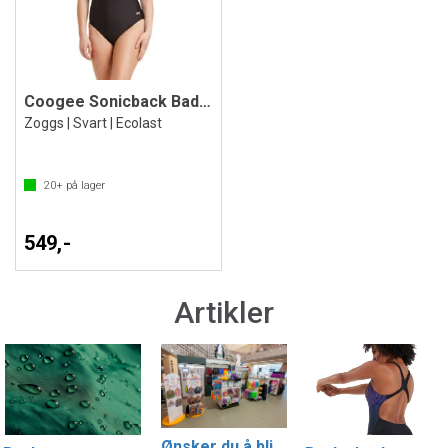
Coogee Sonicback Badedrakt
Zoggs | Svart | Ecolast
20+
på lager
549,-
Artikler
Ønsker du å bli