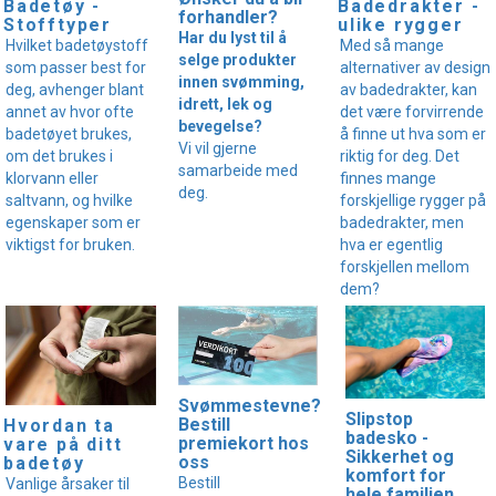
Badedrakter -
Badetøy -
forhandler?
ulike rygger
Stofftyper
Har du lyst til å
Med så mange
Hvilket badetøystoff
selge produkter
alternativer av design
som passer best for
innen svømming,
av badedrakter, kan
deg, avhenger blant
idrett, lek og
det være forvirrende
annet av hvor ofte
bevegelse?
å finne ut hva som er
badetøyet brukes,
Vi vil gjerne
riktig for deg. Det
om det brukes i
samarbeide med
finnes mange
klorvann eller
deg.
forskjellige rygger på
saltvann, og hvilke
badedrakter, men
egenskaper som er
hva er egentlig
viktigst for bruken.
forskjellen mellom
dem?
Svømmestevne?
Slipstop
Bestill
Hvordan ta
badesko -
premiekort hos
vare på ditt
Sikkerhet og
oss
badetøy
komfort for
Bestill
Vanlige årsaker til
hele familien