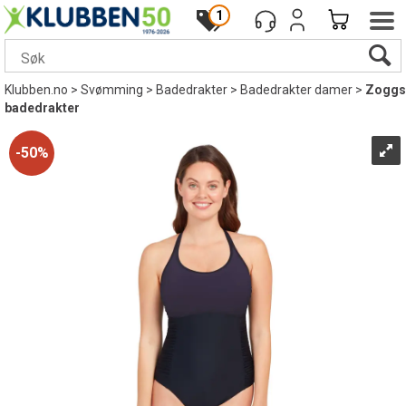
1
Klubben.no
>
Svømming
>
Badedrakter
>
Badedrakter damer
>
Zoggs
badedrakter
50%