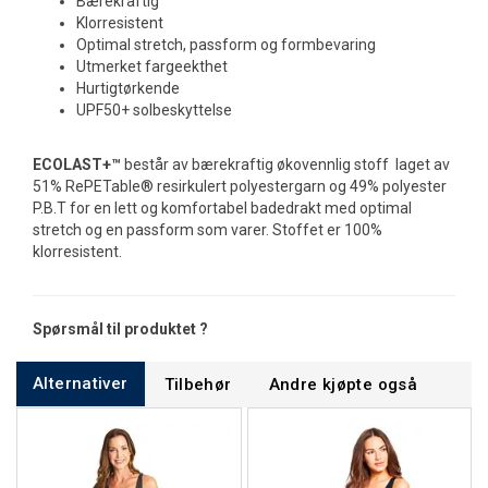
Bærekraftig
Klorresistent
Optimal stretch, passform og formbevaring
Utmerket fargeekthet
Hurtigtørkende
UPF50+ solbeskyttelse
ECOLAST+™
består av bærekraftig økovennlig stoff laget av
51% RePETable® resirkulert polyestergarn og 49% polyester
P.B.T for en lett og komfortabel badedrakt med optimal
stretch og en passform som varer. Stoffet er 100%
klorresistent.
Spørsmål til produktet ?
Alternativer
Tilbehør
Andre kjøpte også