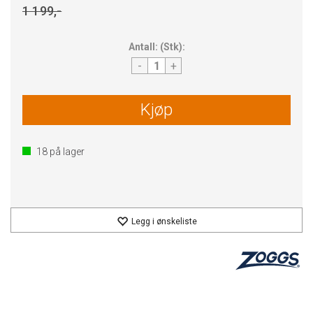
1 199,-
Antall:
(
Stk
):
-
+
Kjøp
18
på lager
Legg i ønskeliste