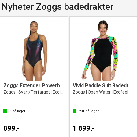
Nyheter Zoggs badedrakter
Zoggs Extender Powerback
Vivid Paddle Suit Badedrakt
Zoggs | Svart/Flerfarget | Ecolast+
Zoggs | Open Water | Ecofeel
8
på lager
20+
på lager
899,-
1 899,-