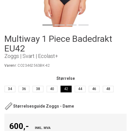
Multiway 1 Piece Badedrakt
EU42
Zoggs | Svart | Ecolast+
Varenr:
CO23462563BK-42
Størrelse
34
36
38
40
42
44
46
48
Størrelsesguide Zoggs - Dame
600,-
INKL. MVA