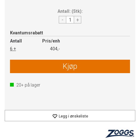
Antall:
(
Stk
):
-
+
Kvantumsrabatt
Antall
Pris/enh
6 +
404,-
Kjøp
20+
på lager
Legg i ønskeliste