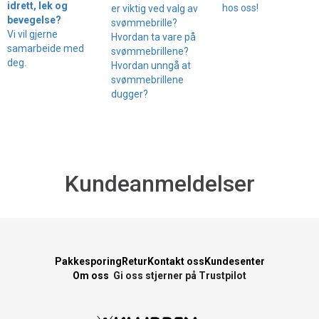
idrett, lek og
hos oss!
er viktig ved valg av
bevegelse?
svømmebrille?
Vi vil gjerne
Hvordan ta vare på
samarbeide med
svømmebrillene?
deg.
Hvordan unngå at
svømmebrillene
dugger?
Kundeanmeldelser
Pakkesporing
Retur
Kontakt oss
Kundesenter
Om oss
Gi oss stjerner på Trustpilot