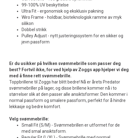
99-100% UV beskyttelse
Ultra Fit - ergonomisk og eksklusiv pakning
Wiro Frame - holdbar, bioteknologisk ramme av myk
silikon
Dobbel strikk
Pulley Adjust - nytt justeringssystem for en sikker og
jevn passform
E
r du usikker på hvilken svømmebrille som passer deg
best
? Fortvil ikke, for ved hjelp av Zoggs app hjelper vi deg
med å finne rett svømmebrille.
Toppbrillene til Zoggs har blitt bedre! Nå er årets Predator
svømmebriller på lager, og disse brillene kommer nå i to
størrelser slik at den passer alle ansiktsformer. Den kommer i
normal passform og smalere passform, perfekt for å hindre
lekkasje og bedre komfort.
Velg svømmebrille:
Small Fit (S/M) - Svømmebrillen er utformet for de
med smal ansiktsform.
Regular Fit (L/XL) - Svømmebrille med normal