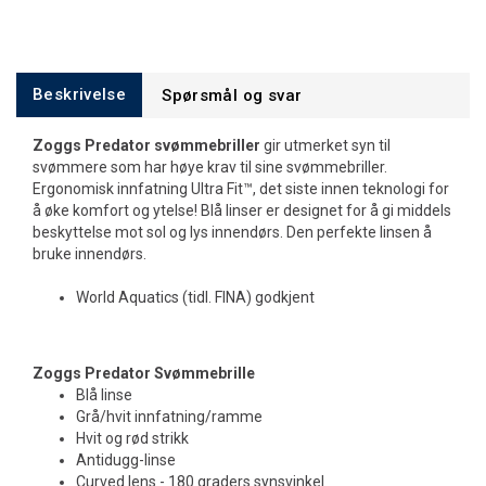
Beskrivelse
Spørsmål og svar
Zoggs Predator svømmebriller
gir utmerket syn til
svømmere som har høye krav til sine svømmebriller.
Ergonomisk innfatning Ultra Fit™, det siste innen teknologi for
å øke komfort og ytelse! Blå linser er designet for å gi middels
beskyttelse mot sol og lys innendørs. Den perfekte linsen å
bruke innendørs.
World Aquatics (tidl. FINA) godkjent
Zoggs Predator Svømmebrille
Blå linse
Grå/hvit innfatning/ramme
Hvit og rød strikk
Antidugg-linse
Curved lens - 180 graders synsvinkel