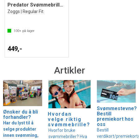
Predator Svømmebrille Klar Linse
Zoggs | Regular Fit
100+
på lager
449,-
Artikler
Svømmestevne?
Ønsker du å bli
Bestill
Hvordan
forhandler?
premiekort hos
velge riktig
Har du lyst til å
oss
svømmebrille?
selge produkter
Bestill
Hvorfor bruke
innen svømming,
verdikort/premiekort
svømmebriller? Hva