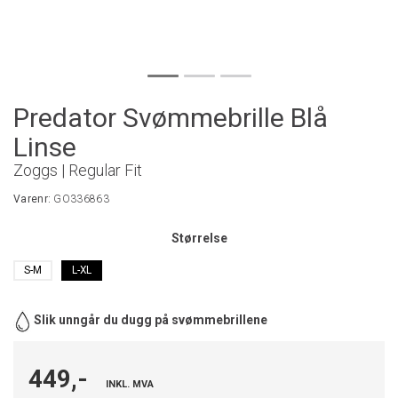
Predator Svømmebrille Blå
Linse
Zoggs | Regular Fit
Varenr:
GO336863
Størrelse
S-M
L-XL
Slik unngår du dugg på svømmebrillene
449,-
INKL. MVA