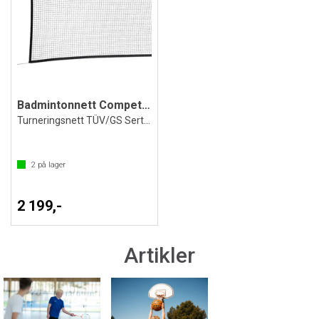
Badmintonnett Competition
Turneringsnett TÜV/GS Sertifisert
2
på lager
2 199,-
Artikler