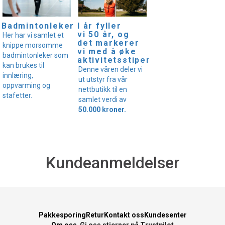
I år fyller
Badmintonleker
vi 50 år, og
Her har vi samlet et
det markerer
knippe morsomme
vi med å øke
badmintonleker som
aktivitetsstipendet!
kan brukes til
Denne våren deler vi
innlæring,
ut utstyr fra vår
oppvarming og
nettbutikk til en
stafetter.
samlet verdi av
50.000 kroner.
Kundeanmeldelser
Pakkesporing
Retur
Kontakt oss
Kundesenter