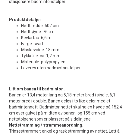
stasjonære badmintonstolper.
Produktdetaljer
Nettbredde: 602 cm
Netthøyde: 76 cm
Kevlartau: 6,6 m
Farge: svart
Maskevidde: 18 mm
Tykkelse: ca. 1,2 mm
Materiale: polypropylen
Leveres uten badmintonstolper
Litt om banen til badminton.
Banen er 13,4 meter lang og 5,18 meter bred i single, 6,1
meter bred i double. Banen deles i to like deler med et
badmintonnett. Badmintonnettet skal ha en høyde på 152,4
cm over gulvet på midten av banen, og 155 cm ved
nettstolpene som er plassert på sidelinjene.
Nettstramming / strammeanordning.
Trinsestrammer: enkel og rask stramming av nettet. Lett å