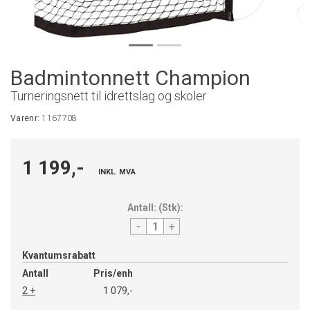
Badmintonnett Champion
Turneringsnett til idrettslag og skoler
Varenr:
1167708
1 199,-
INKL. MVA
Antall:
(
Stk
):
-
+
Kvantumsrabatt
Antall
Pris/enh
2 +
1 079,-