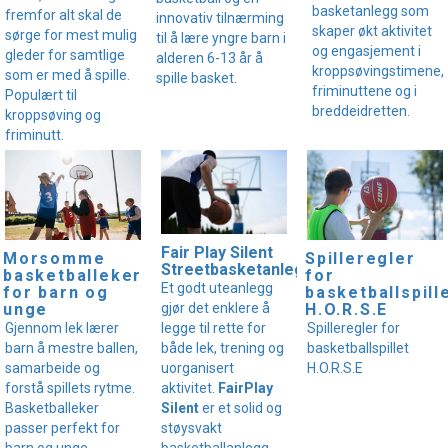
basketanlegg som
fremfor alt skal de
innovativ tilnærming
skaper økt aktivitet
sørge for mest mulig
til å lære yngre barn i
og engasjement i
gleder for samtlige
alderen 6-13 år å
kroppsøvingstimene,
som er med å spille.
spille basket.
friminuttene og i
Populært til
breddeidretten.
kroppsøving og
friminutt.
Fair Play Silent
Morsomme
Spilleregler
Streetbasketanlegg
basketballeker
for
Et godt uteanlegg
for barn og
basketballspill
gjør det enklere å
unge
H.O.R.S.E
legge til rette for
Gjennom lek lærer
Spilleregler for
både lek, trening og
barn å mestre ballen,
basketballspillet
uorganisert
samarbeide og
H.O.R.S.E
aktivitet.
FairPlay
forstå spillets rytme.
Silent
er et solid og
Basketballeker
støysvakt
passer perfekt for
basketballanlegg