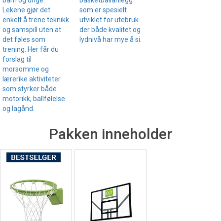
barn og unge.
som er spesielt
Lekene gjør det
utviklet for utebruk
enkelt å trene teknikk
der både kvalitet og
og samspill uten at
lydnivå har mye å si.
det føles som
trening. Her får du
forslag til
morsomme og
lærerike aktiviteter
som styrker både
motorikk, ballfølelse
og lagånd.
Pakken inneholder