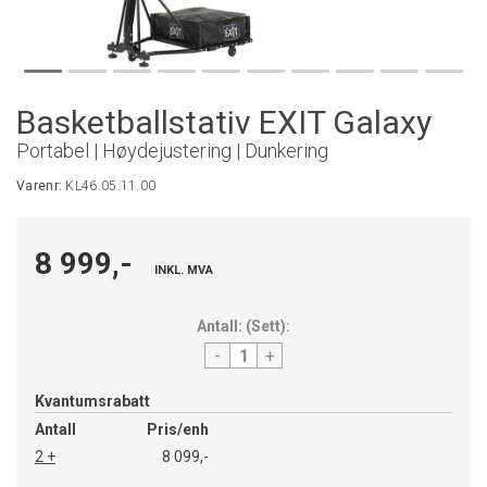
Basketballstativ EXIT Galaxy
Portabel | Høydejustering | Dunkering
Varenr:
KL46.05.11.00
8 999,-
INKL. MVA
Antall:
(
Sett
):
-
+
Kvantumsrabatt
Antall
Pris/enh
2 +
8 099,-