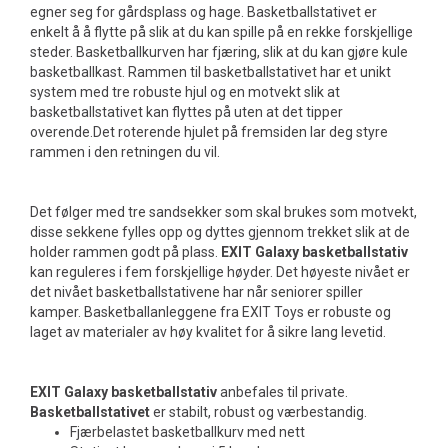
egner seg for gårdsplass og hage. Basketballstativet er
enkelt å å flytte på slik at du kan spille på en rekke forskjellige
steder. Basketballkurven har fjæring, slik at du kan gjøre kule
basketballkast. Rammen til basketballstativet har et unikt
system med tre robuste hjul og en motvekt slik at
basketballstativet kan flyttes på uten at det tipper
overende.Det roterende hjulet på fremsiden lar deg styre
rammen i den retningen du vil.
Det følger med tre sandsekker som skal brukes som motvekt,
disse sekkene fylles opp og dyttes gjennom trekket slik at de
holder rammen godt på plass.
EXIT Galaxy basketballstativ
kan reguleres i fem forskjellige høyder. Det høyeste nivået er
det nivået basketballstativene har når seniorer spiller
kamper. Basketballanleggene fra EXIT Toys er robuste og
laget av materialer av høy kvalitet for å sikre lang levetid.
EXIT Galaxy basketballstativ
anbefales til private.
Basketballstativet
er stabilt, robust og værbestandig.
Fjærbelastet basketballkurv med nett