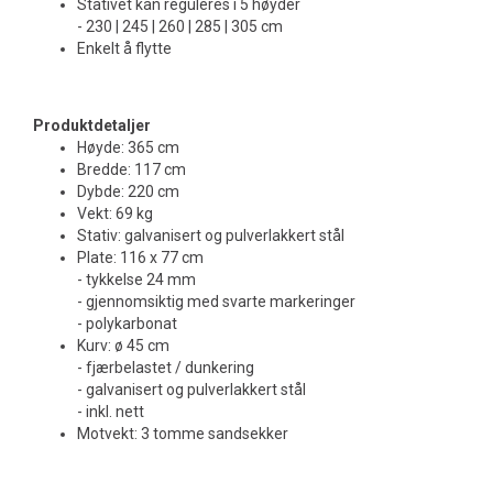
Stativet kan reguleres i 5 høyder
- 230 | 245 | 260 | 285 | 305 cm
Enkelt å flytte
Produktdetaljer
Høyde: 365 cm
Bredde: 117 cm
Dybde: 220 cm
Vekt: 69 kg
Stativ: galvanisert og pulverlakkert stål
Plate: 116 x 77 cm
- tykkelse 24 mm
- gjennomsiktig med svarte markeringer
- polykarbonat
Kurv: ø 45 cm
- fjærbelastet / dunkering
- galvanisert og pulverlakkert stål
- inkl. nett
Motvekt: 3 tomme sandsekker