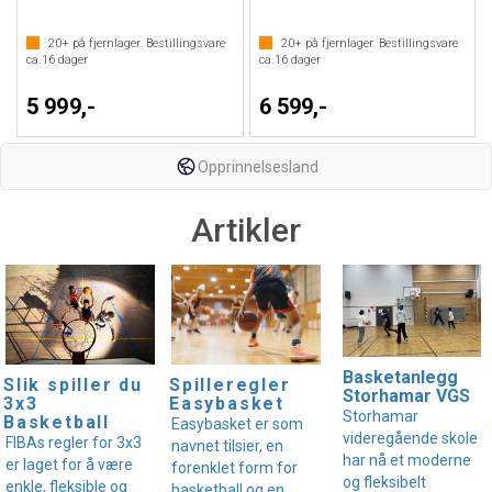
20+
på fjernlager. Bestillingsvare
20+
på fjernlager. Bestillingsvare
ca.
16
dager
ca.
16
dager
5 999,-
6 599,-
Opprinnelsesland
Artikler
Basketanlegg
Slik spiller du
Spilleregler
Storhamar VGS
3x3
Easybasket
Storhamar
Basketball
Easybasket er som
videregående skole
FIBAs regler for 3x3
navnet tilsier, en
har nå et moderne
er laget for å være
forenklet form for
og fleksibelt
enkle, fleksible og
basketball og en