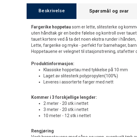
Beskrivelse
Spørsmål og svar
Fargerike hoppetau
som er lette, slitesterke og kom
uten håndtak gir en bedre følelse og kontroll over taue
tauet kortere ved å ta det noen ekstra runder i hånden,
Lette, fargerike og myke - perfekt for barnehager, barn
Hoppetauene er velegnet til stasjonstrening, stafetter o
Produktinformasjon:
Klassiske hoppetau med tykkelse på 10 mm
Laget av slitesterk polypropylen(100%)
Leveres i assorterte farger med nett
Kommer i 3 forskjellige lengder:
2 meter - 20 stk i nettet
3 meter - 20 stk i nettet
10 meter - 12 stk i nettet
Rengjøring