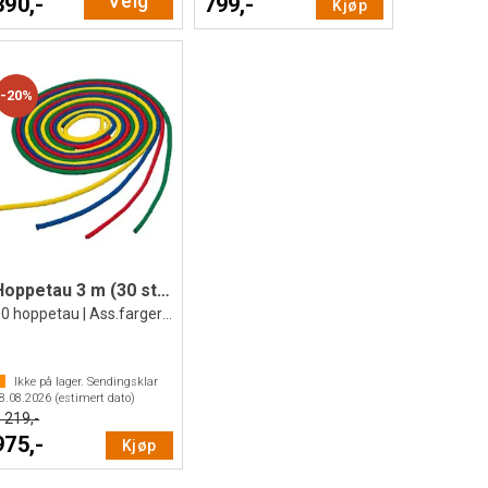
Velg
390,-
799,-
Kjøp
20%
Hoppetau 3 m (30 stk)
30 hoppetau | Ass.farger | Meshbag
Ikke på lager. Sendingsklar
8.08.2026
(estimert dato)
 219,-
975,-
Kjøp