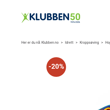
Her er du nå:
Klubben.no
>
Idrett
>
Kroppsøving
>
Ho
20%