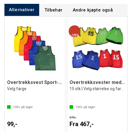
Alternativer
Tilbehør
Andre kjøpte også
15%
Overtrekksvest Sport-Thieme Senior
Overtrekksvester med tall 1-15
Velg farge
15 stk | Velg størrelse og farge
100+
på lager
100+
på lager
549,-
99,-
Fra 467,-