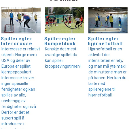
Spilleregler
Spilleregler
Spilleregler
Intercrosse
Rumpeldunk
hjørnefotball
Intercrosse er relativt
Kanskje det mest
Hjørnefotball er en
ukjent i Norge men i
uvanlige spillet du
aktivitet der
USA og deler av
kan spille i
intensiteten er høy,
Europa er spillet
kroppsøvingstimen!
og man må yte max i
kjempepopulært.
de minuttene man er
Intercrosse krever
på banen. Her kan du
ingen spesielle
laste ned
ferdigheter og kan
spillereglene til
spilles av alle,
hjørnefotball.
uavhengig av
ferdigheter og nivå.
Derfor er det et
supert spill å
introdusere i