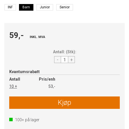
INF
Barn
Junior
Senior
59,-
INKL. MVA
Antall:
(
Stk
):
-
+
Kvantumsrabatt
Antall
Pris/enh
10 +
53,-
Kjøp
100+
på lager