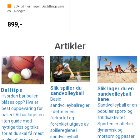
20+
på fjernlager. Bestillingsvare
ca.
14
dager
899,-
Artikler
Slik spiller du
Slik lager du en
Balltips
sandvolleyball
sandvolleyball
Hvordan bør ballen
bane
Basic
blåses opp? Hva er
Sandvolleyball er en
sandvolleyballregler
best oppbevaring for
populær sport- og
- dette er en
baller? Vi har laget en
fritidsaktivitet.
forkortet og
liten guide med
Sporten er atletisk,
forenklet utgave av
nyttige tips og triks
dynamisk og
spillereglene i
for at du skal få mest
morsom og passer
sandvolleyball.
mulig ut av din nye