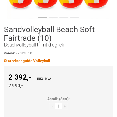
Sandvolleyball Beach Soft
Fairtrade (10)
Beachvolleyball til fritid og lek
Varenr:
296120-10
Størrelsesguide Volleyball
2 392,-
INKL. MVA
2 990,-
Antall:
(
Sett
):
-
+