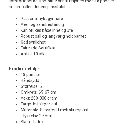
komfortabel ballkontakt. Konstruksjonen med 18 paneler
holder ballen dimensjonsstabil.
Passer til nybegynnere
Vær- og vannbestandig
Kan brukes både inne og ute
Robust ball og langvarig holdbarhet
God synlighet
Fairtrade Sertifikat
Antall: 10 stk
Produktdetaljer:
18 paneler
Håndsydd
Størrelse: 5
Omkrets: 65-67 cm
Vekt: 280-300 gram
Farge: hvit/ rød/ gul
Materiale: Slitesterkt myk skumplast
- tykkelse 2,5mm
Blære: Latex