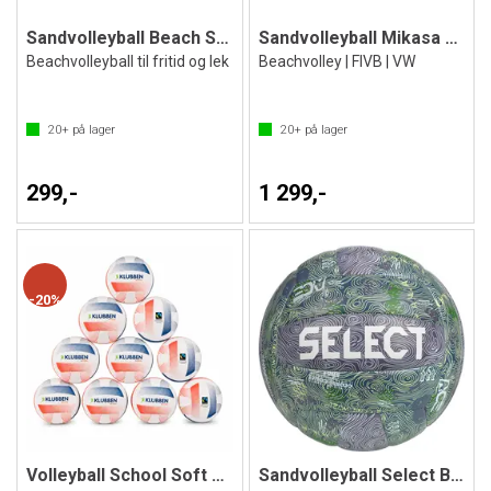
Sandvolleyball Beach Soft Fairtrade
Sandvolleyball Mikasa Beach PRO BV550C
Beachvolleyball til fritid og lek
Beachvolley | FIVB | VW
20+
på lager
20+
på lager
299,-
1 299,-
20%
Volleyball School Soft Fairtrade (10)
Sandvolleyball Select Beach Volley V26