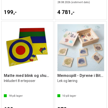
28.08.2026
(estimert dato)
199,-
4 781,-
Matte med blink og shuffle| 100 x 100 cm
Memospill - Dyrene i Bittelilleskogen
Inkludert 8 erteposer
Lek og læring
18
på lager
10
på lager