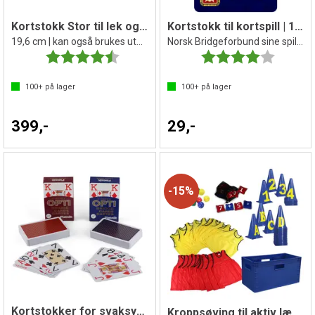
Kortstokk Stor til lek og spill
Kortstokk til kortspill | 1 stk.
19,6 cm | kan også brukes utendørs
Norsk Bridgeforbund sine spillkort
Karakter:
4.5 av 5 mulige
Karakter:
4.0 av 5 
100+
på lager
100+
på lager
399,-
29,-
15%
Kortstokker for svaksynte | 2 stk.
Kroppsøving til aktiv læring