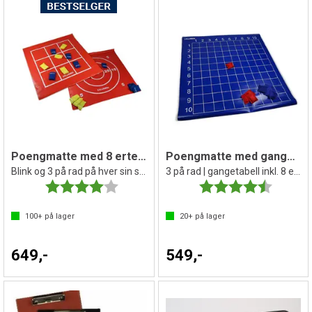
Poengmatte med 8 erteposer 100x100 cm
Poengmatte med gangetabell
Blink og 3 på rad på hver sin side
3 på rad | gangetabell inkl. 8 erteposer
Karakter:
4.0 av 5 mulige
Karakter:
4.5 av 5 
100+
på lager
20+
på lager
649,-
549,-