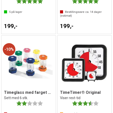
Karakter:
5.0 av 5 mulige
Karakter:
5.0 av 5 
5
på lager
Bestillingsvare ca.
14
dager
(estimat)
199,-
199,-
10%
Timeglass med farget sand
TimeTimer® Original
Sett med 6 stk.
Viser rest-tid
Karakter:
2.0 av 5 mulige
Karakter:
3.7 av 5 