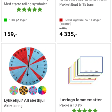
Med større tall og symboler
Pakketilbud til 15 barn
Karakter:
5.0 av 5 mulige
100+
på lager
Bestillingsvare ca.
14
dager
(estimat)
5 100,-
159,-
4 335,-
Lærings lommematter
Lykkehjul/ Alfabethjul
Pakke á 10 stk
Aktiv læring
Karakter:
5.0 av 5 