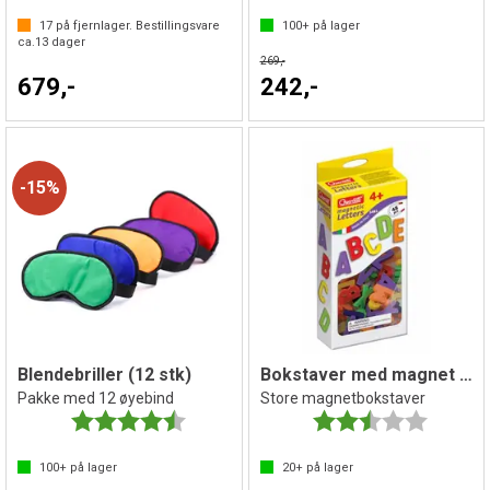
17
på fjernlager. Bestillingsvare
100+
på lager
ca.
13
dager
269,-
679,-
242,-
15%
Blendebriller (12 stk)
Bokstaver med magnet | 48 stk
Pakke med 12 øyebind
Store magnetbokstaver
Karakter:
4.5 av 5 mulige
Karakter:
2.3 av 5 
100+
på lager
20+
på lager