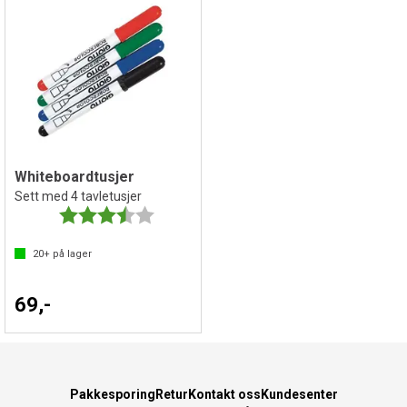
Whiteboardtusjer
Sett med 4 tavletusjer
Karakter:
3.8 av 5 mulige
20+
på lager
69,-
Pakkesporing
Retur
Kontakt oss
Kundesenter