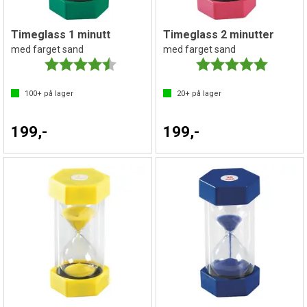
Timeglass 1 minutt
Timeglass 2 minutter
med farget sand
med farget sand
Karakter:
4.7 av 5 mulige
Karakter:
5.0 av 5 
100+
på lager
20+
på lager
199,-
199,-