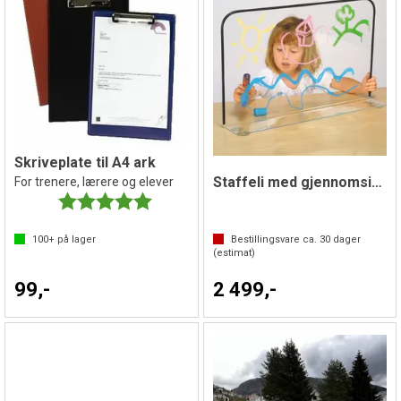
Skriveplate til A4 ark
Staffeli med gjennomsiktig plate
For trenere, lærere og elever
Karakter:
5.0 av 5 mulige
100+
på lager
Bestillingsvare ca.
30
dager
(estimat)
99,-
2 499,-