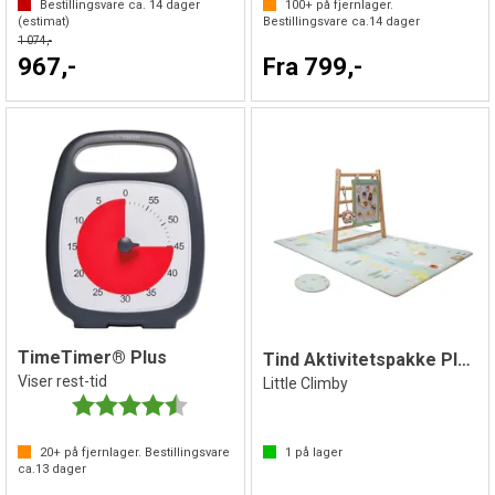
Bestillingsvare ca.
14
dager
100+
på fjernlager.
(estimat)
Bestillingsvare ca.
14
dager
1 074,-
967,-
Fra 799,-
TimeTimer® Plus
Tind Aktivitetspakke Pluss
Viser rest-tid
Little Climby
Karakter:
4.5 av 5 mulige
20+
på fjernlager. Bestillingsvare
1
på lager
ca.
13
dager