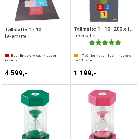
Tallmatte 1 - 10 | 200 x 100 cm
Tallmatte 1 - 10
Lekematte
Lekematte
Karakter:
5.0 av 5 
Bestillingsvare ca.
14
dager
17
på fjernlager. Bestillingsvare
(estimat)
ca.
13
dager
4 599,-
1 199,-