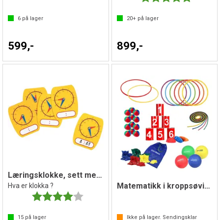
6
på lager
20+
på lager
599,-
899,-
Læringsklokke, sett med 5
Matematikk i kroppsøving
Hva er klokka ?
Karakter:
4.0 av 5 mulige
15
på lager
Ikke på lager. Sendingsklar