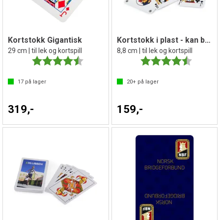
Kortstokk Gigantisk
Kortstokk i plast - kan brukes utendørs
29 cm | til lek og kortspill
8,8 cm | til lek og kortspill
Karakter:
4.5 av 5 mulige
Karakter:
4.7 av 5 
17
på lager
20+
på lager
319,-
159,-