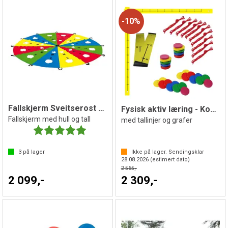
10%
Fallskjerm Sveitserost 4 m
Fysisk aktiv læring - Koordinatsystem
Fallskjerm med hull og tall
med tallinjer og grafer
Karakter:
5.0 av 5 mulige
3
på lager
Ikke på lager. Sendingsklar
28.08.2026
(estimert dato)
2 565,-
2 099,-
2 309,-