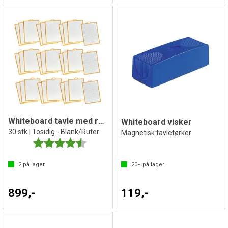
Whiteboard tavle med ruteside (30)
Whiteboard visker
30 stk | Tosidig - Blank/Ruter
Magnetisk tavletørker
Karakter:
4.6 av 5 mulige
2
på lager
20+
på lager
899,-
119,-