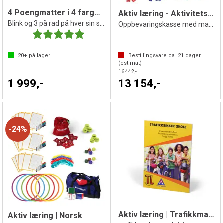
4 Poengmatter i 4 farger 100x100 cm
Aktiv læring - Aktivitetskiste
Blink og 3 på rad på hver sin side
Oppbevaringskasse med masse utstyr
Karakter:
5.0 av 5 mulige
20+
på lager
Bestillingsvare ca.
21
dager
(estimat)
16 442,-
1 999,-
13 154,-
24%
Aktiv læring | Trafikkmanual
Aktiv læring | Norsk