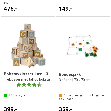
559,-
475,-
149,-
Bokstavklosser i tre - 36 stk
Bondesjakk
Treklosser med tall og bokstaver
3 på rad | 70 x 70 cm
Karakter:
4.6 av 5 mulige
20+
på lager
16
på fjernlager. Bestillingsvare
ca.
21
dager
399,-
359,-