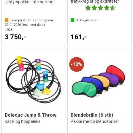
trafikkregler og aktiviteter
Utstyrspakke - ute og inne
Karakter:
4.3 av 5 
Ikke på lager. Sendingsklar
100+
på lager
27.11.2026
(estimert dato)
4 928,-
3 750,-
161,-
10%
Beleduc Jump & Throw
Blendebrille (6 stk)
Kast- og hoppeleke
Pakke med 6 blendebriller