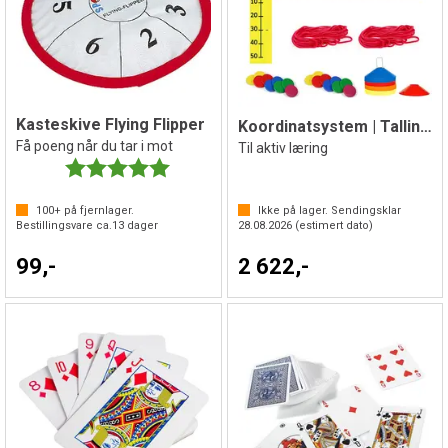
Kasteskive Flying Flipper
Koordinatsystem | Tallinje | Termometer
Få poeng når du tar i mot
Til aktiv læring
Karakter:
5.0 av 5 mulige
100+
på fjernlager.
Ikke på lager. Sendingsklar
Bestillingsvare ca.
13
dager
28.08.2026
(estimert dato)
99,-
2 622,-