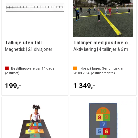
Tallinje uten tall
Tallinjer med positive og negative tall
Magnetisk | 21 divisjoner
Aktiv læring | 4 tallinjer à 6 m
Bestillingsvare ca.
14
dager
Ikke på lager. Sendingsklar
(estimat)
28.08.2026
(estimert dato)
199,-
1 349,-