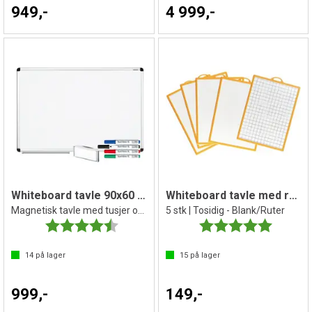
949,-
4 999,-
Whiteboard tavle 90x60 cm
Whiteboard tavle med ruteside
Magnetisk tavle med tusjer og visker
5 stk | Tosidig - Blank/Ruter
Karakter:
4.5 av 5 mulige
Karakter:
5.0 av 5 
14
på lager
15
på lager
999,-
149,-