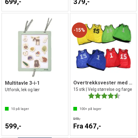
699,-
379,-
15%
Overtrekksvester med tall 1-15
Multitavle 3-i-1
15 stk | Velg størrelse og farge
Utforsk, lek og lær
Karakter:
4.2 av 5 
10
på lager
100+
på lager
549,-
599,-
Fra 467,-