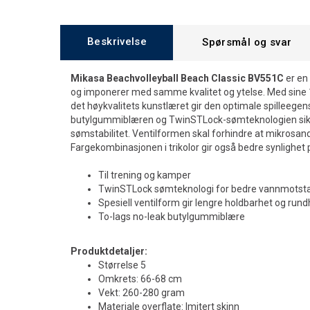
Beskrivelse
Spørsmål og svar
Mikasa Beachvolleyball Beach Classic BV551C
er en
og imponerer med samme kvalitet og ytelse. Med sine 
det høykvalitets kunstlæret gir den optimale spilleege
butylgummiblæren og TwinSTLock-sømteknologien sikr
sømstabilitet. Ventilformen skal forhindre at mikrosand
Fargekombinasjonen i trikolor gir også bedre synlighet
Til trening og kamper
TwinSTLock sømteknologi for bedre vannmotst
Spesiell ventilform gir lengre holdbarhet og rund
To-lags no-leak butylgummiblære
Produktdetaljer:
Størrelse 5
Omkrets: 66-68 cm
Vekt: 260-280 gram
Materiale overflate: Imitert skinn