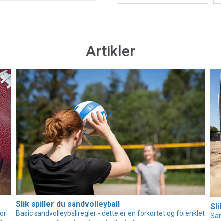
Artikler
Slik spiller du sandvolleyball
Sli
for
Basic sandvolleyballregler - dette er en forkortet og forenklet
San