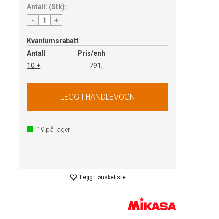
Antall:
(
Stk
):
-
+
Kvantumsrabatt
Antall
Pris/enh
10 +
791,-
19
på lager
Legg i ønskeliste