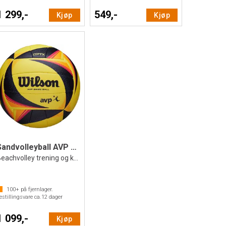
1 299,-
549,-
Kjøp
Kjøp
Sandvolleyball AVP Wilson
Beachvolley trening og konkurranse
100+
på fjernlager.
estillingsvare ca.
12
dager
1 099,-
Kjøp