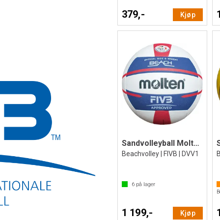
379,-
Kjøp
Sandvolleyball Molten V5B5000
Beachvolley | FIVB | DVV1
6
på lager
B
1 199,-
Kjøp