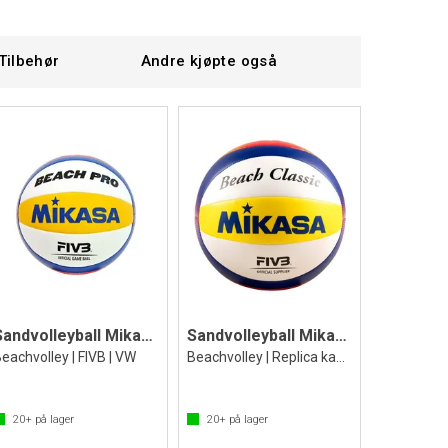
Tilbehør
Andre kjøpte også
Sandvolleyball Mikasa Beach PRO BV550C
Sandvolleyball Mikasa Classic BV552C
eachvolley | FIVB | VW
Beachvolley | Replica kampball
20+
på lager
20+
på lager