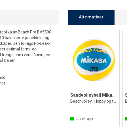
Alternativer
 replika av Beach Pro BV550C
10 balanserte paneldeler og
nskaper. Den to-lags No-Leak-
er optimal form- og
 trenger inn i ventilåpningen.
 på banen.
and
het
Sandvolleyball Mikasa BV543C-VXB-YSB
Beachvolley | Hobby og trening
B
20+
på lager