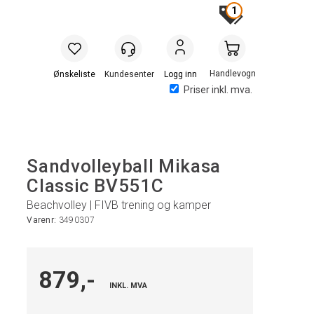
1
Handlevogn
Logg inn
Priser inkl. mva.
Sandvolleyball Mikasa
Classic BV551C
Beachvolley | FIVB trening og kamper
Varenr:
3490307
879,-
INKL. MVA