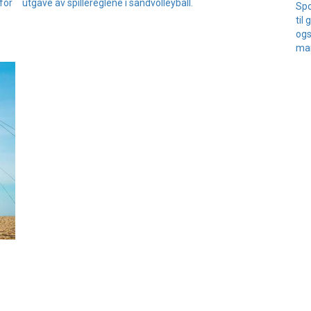
 for
utgave av spillereglene i sandvolleyball.
Spo
til
ogs
man