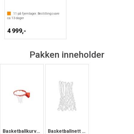
11
på fjernlager. Bestillingsvare
ca.
13
dager
4 999,-
Pakken inneholder
Basketballkurv Standard Premium 2.0
Basketballnett 6 mm