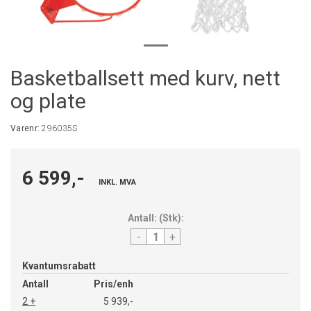
Basketballsett med kurv, nett
og plate
Varenr:
296035S
6 599,-
INKL. MVA
Antall:
(
Stk
):
-
+
Kvantumsrabatt
Antall
Pris/enh
2 +
5 939,-