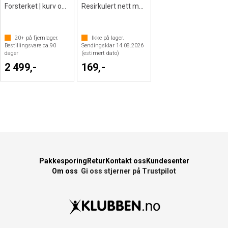
Forsterket | kurv og nett
Resirkulert nett med 12-punkts oppheng
20+
på fjernlager.
Ikke på lager.
Bestillingsvare ca.
90
Sendingsklar
14.08.2026
dager
(estimert dato)
2 499,-
169,-
Pakkesporing
Retur
Kontakt oss
Kundesenter
Om oss
Gi oss stjerner på Trustpilot