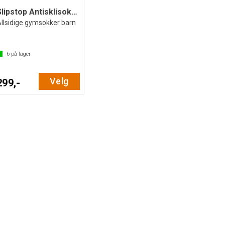
Slipstop Antisklisokker Bellissima
llsidige gymsokker barn
6
på lager
Velg
299,-