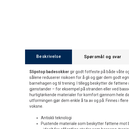
Beskrivelse
Spørsmål og svar
Slipstop badesokker
gir godt fotfeste på både våte og
sålene reduserer risikoen for å gli og gjør dem godt egnet 
barnehagen og til trening. I tillegg beskytter de føtte
gjenstander – for eksempel på stranden eller ved bass
hurtigtørkende materialer for komfort gjennom hele dag
utformingen gjør dem enkle å ta av og på. Finnes i flere
voksne.
Antiskli teknologi
Pustende materiale som beskytter føttene mot b