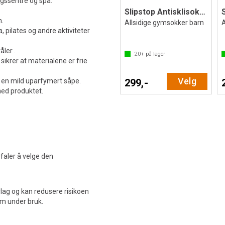
ngssentre og spa.
Slipstop Antisklisokker Mirage
n.
Allsidige gymsokker barn
A
 pilates og andre aktiviteter
ler .
20+
på lager
ikrer at materialene er frie
Velg
 en mild uparfymert såpe.
299,-
med produktet.
efaler å velge den
rlag og kan redusere risikoen
som under bruk.