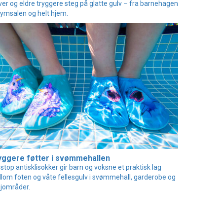
ver og eldre tryggere steg på glatte gulv – fra barnehagen
 gymsalen og helt hjem.
yggere føtter i svømmehallen
pstop antisklisokker gir barn og voksne et praktisk lag
lom foten og våte fellesgulv i svømmehall, garderobe og
jområder.