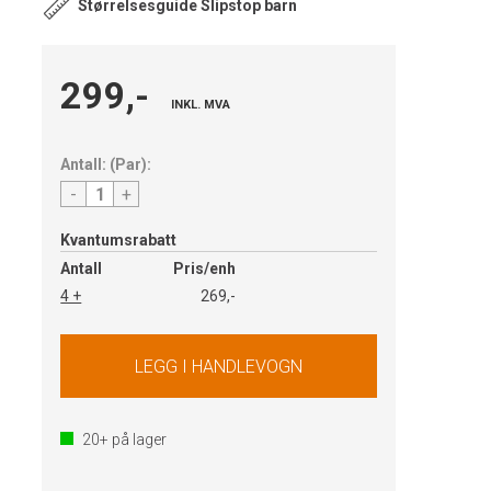
Størrelsesguide Slipstop barn
299,-
INKL. MVA
Antall:
(
Par
):
-
+
Kvantumsrabatt
Antall
Pris/enh
4 +
269,-
20+
på lager