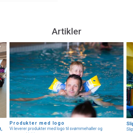
Artikler
Produkter med logo
Sli
Vi leverer produkter med logo til svømmehaller og
t,
Sli