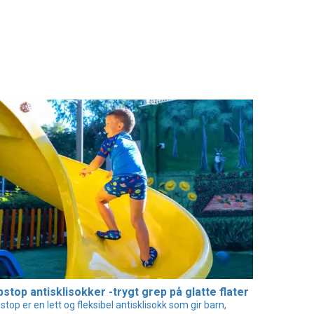
pstop antisklisokker -trygt grep på glatte flater
pstop er en lett og fleksibel antisklisokk som gir barn,