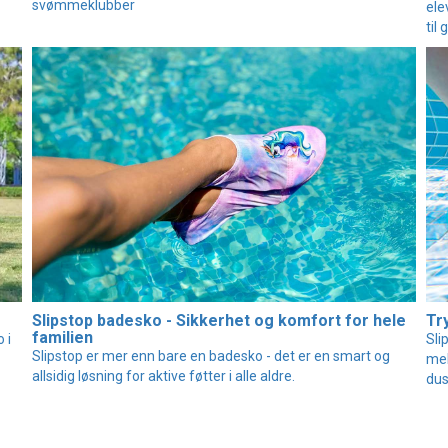
svømmeklubber
ele
til
Slipstop badesko - Sikkerhet og komfort for hele
Tr
familien
 i
Sli
Slipstop er mer enn bare en badesko - det er en smart og
mel
allsidig løsning for aktive føtter i alle aldre.
dus