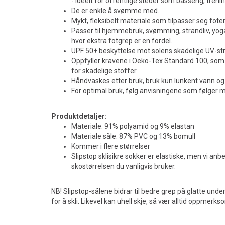
- ideelt for offentlige steder som basseng, treni
De er enkle å svømme med.
Mykt, fleksibelt materiale som tilpasser seg fote
Passer til hjemmebruk, svømming, strandliv, yoga,
hvor ekstra fotgrep er en fordel.
UPF 50+ beskyttelse mot solens skadelige UV-strå
Oppfyller kravene i Oeko-Tex Standard 100, som s
for skadelige stoffer.
Håndvaskes etter bruk, bruk kun lunkent vann og
For optimal bruk, følg anvisningene som følger 
Produktdetaljer:
Materiale: 91% polyamid og 9% elastan
Materiale såle: 87% PVC og 13% bomull
Kommer i flere størrelser
Slipstop sklisikre sokker er elastiske, men vi anb
skostørrelsen du vanligvis bruker.
NB! Slipstop-sålene bidrar til bedre grep på glatte unde
for å skli. Likevel kan uhell skje, så vær alltid oppmerk