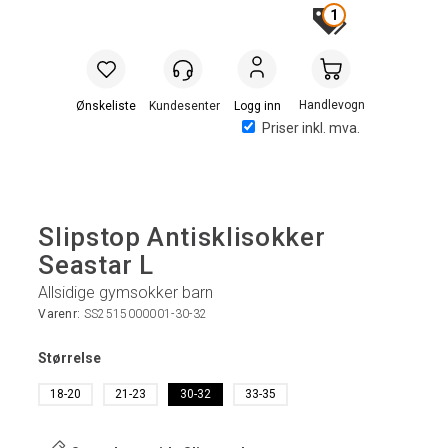
1
Handlevogn
Logg inn
Priser inkl. mva.
Slipstop Antisklisokker
Seastar L
Allsidige gymsokker barn
Varenr:
SS2515000001-30-32
Størrelse
18-20
21-23
30-32
33-35