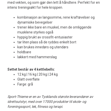
med vekten, og som gjør den lett å håndtere. Perfekt for en
intens treningsøkt for hele kroppen.
kombinasjon av langsomme, rene kraftøvelser og
dynamiske bevegelser
trener ikke bare en muskel, men de omliggende
musklene styrkes også
hyppig brukt av crossfit-entusiaster
tar liten plass så de ryddes enkelt bort
kan brukes innedørs og utendørs
holdbare
lakkert med hammerslag
Settet består av 4 kettlebells:
12 kg | 16 kg | 20 kg | 24 kg
Glatt overflate
Farge: grå
Sport-Thieme er en av Tysklands største leverandører av
idrettsutstyr, med over 17000 produkter til skole- og
foreningssport, lek, fitness og terapi.