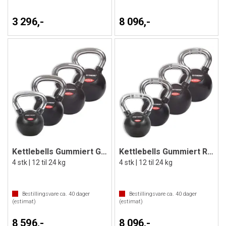
3 296,-
8 096,-
Kettlebells Gummiert Glatt kromhåndtak
Kettlebells Gummiert Riflet Grep
4 stk | 12 til 24 kg
4 stk | 12 til 24 kg
Bestillingsvare ca.
40
dager
Bestillingsvare ca.
40
dager
(estimat)
(estimat)
8 596,-
8 096,-