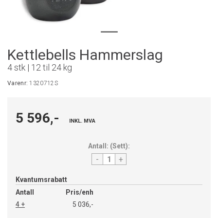
Kettlebells Hammerslag
4 stk | 12 til 24 kg
Varenr:
1320712S
5 596,-
INKL. MVA
Antall:
(
Sett
):
-
+
Kvantumsrabatt
Antall
Pris/enh
4 +
5 036,-