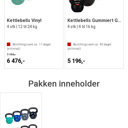
Kettlebells Vinyl
Kettlebells Gummiert Glatt kromhåndtak
4 stk | 12 til 24 kg
4 stk | 4 til 16 kg
Bestillingsvare ca.
17
dager
Bestillingsvare ca.
40
dager
(estimat)
(estimat)
7 196,-
6 476,-
5 196,-
Pakken inneholder