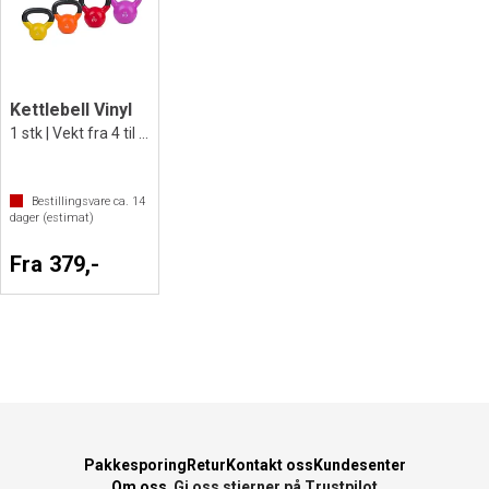
Kettlebell Vinyl
1 stk | Vekt fra 4 til 24 kg
Bestillingsvare ca.
14
dager (estimat)
Fra 379,-
Pakkesporing
Retur
Kontakt oss
Kundesenter
Om oss
Gi oss stjerner på Trustpilot