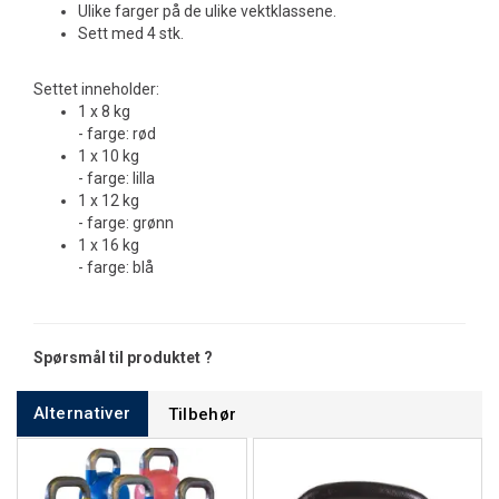
Ulike farger på de ulike vektklassene.
Sett med 4 stk.
Settet inneholder:
1 x 8 kg
- farge: rød
1 x 10 kg
- farge: lilla
1 x 12 kg
- farge: grønn
1 x 16 kg
- farge: blå
Spørsmål til produktet ?
Alternativer
Tilbehør