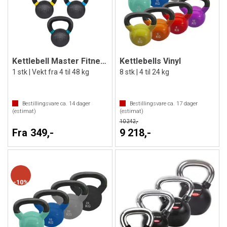
Kettlebell Master Fitness BC Edition
Kettlebells Vinyl
1 stk | Vekt fra 4 til 48 kg
8 stk | 4 til 24 kg
Bestillingsvare ca.
14
dager
Bestillingsvare ca.
17
dager
(estimat)
(estimat)
10 242,-
Fra 349,-
9 218,-
10%