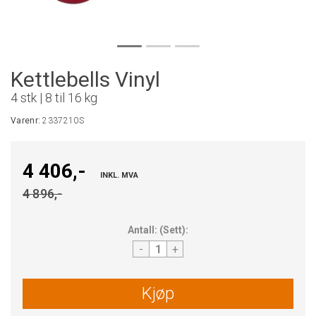
Kettlebells Vinyl
4 stk | 8 til 16 kg
Varenr:
2337210S
4 406,-
INKL. MVA
4 896,-
Antall:
(
Sett
):
-
+
Kjøp