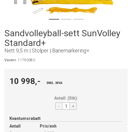
Sandvolleyball-sett SunVolley
Standard+
Nett 9,5 m | Stolper | Banemarkering+
Varenr:
1179008S
10 998,-
INKL. MVA
Antall:
(
Stk
):
-
+
Kvantumsrabatt
Antall
Pris/enh