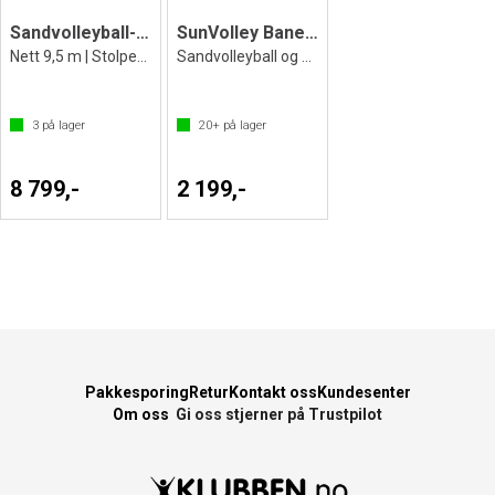
Sandvolleyball-sett SunVolley Standard
SunVolley Banemarkering Plus
Nett 9,5 m | Stolper | Bag
Sandvolleyball og Volleyball
3
på lager
20+
på lager
8 799,-
2 199,-
Pakkesporing
Retur
Kontakt oss
Kundesenter
Om oss
Gi oss stjerner på Trustpilot