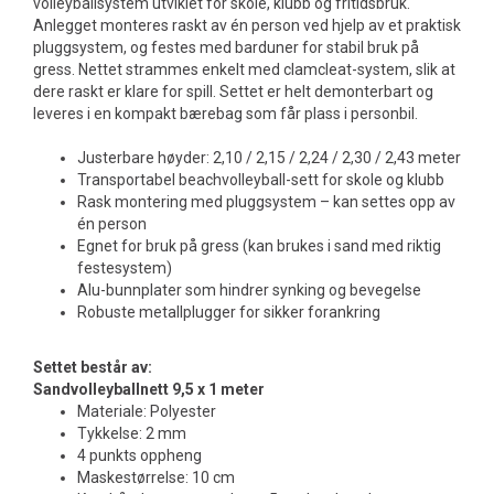
volleyballsystem utviklet for skole, klubb og fritidsbruk.
Anlegget monteres raskt av én person ved hjelp av et praktisk
pluggsystem, og festes med barduner for stabil bruk på
gress. Nettet strammes enkelt med clamcleat-system, slik at
dere raskt er klare for spill. Settet er helt demonterbart og
leveres i en kompakt bærebag som får plass i personbil.
Justerbare høyder: 2,10 / 2,15 / 2,24 / 2,30 / 2,43 meter
Transportabel beachvolleyball-sett for skole og klubb
Rask montering med pluggsystem – kan settes opp av
én person
Egnet for bruk på gress (kan brukes i sand med riktig
festesystem)
Alu-bunnplater som hindrer synking og bevegelse
Robuste metallplugger for sikker forankring
Settet består av:
Sandvolleyballnett 9,5 x 1 meter
Materiale: Polyester
Tykkelse: 2 mm
4 punkts oppheng
Maskestørrelse: 10 cm