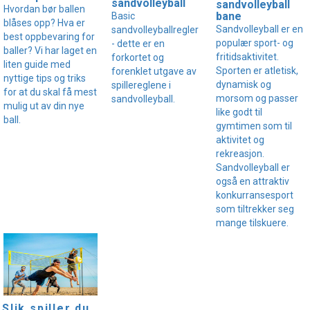
sandvolleyball
sandvolleyball
Hvordan bør ballen
bane
Basic
blåses opp? Hva er
Sandvolleyball er en
sandvolleyballregler
best oppbevaring for
populær sport- og
- dette er en
baller? Vi har laget en
fritidsaktivitet.
forkortet og
liten guide med
Sporten er atletisk,
forenklet utgave av
nyttige tips og triks
dynamisk og
spillereglene i
for at du skal få mest
morsom og passer
sandvolleyball.
mulig ut av din nye
like godt til
ball.
gymtimen som til
aktivitet og
rekreasjon.
Sandvolleyball er
også en attraktiv
konkurransesport
som tiltrekker seg
mange tilskuere.
Slik spiller du