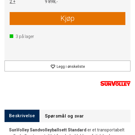
2 +
9 898,-
Kjøp
3
på lager
Legg i ønskeliste
Beskrivelse
Spørsmål og svar
SunVolley Sandvolleyballsett Standard
er et transportabelt