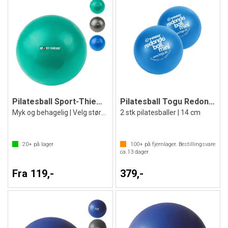
Pilatesball Sport-Thieme Soft
Pilatesball Togu Redondo Mini sett
Myk og behagelig | Velg størrelse
2 stk pilatesballer | 14 cm
20+
på lager
100+
på fjernlager. Bestillingsvare
ca.
13
dager
Fra 119,-
379,-