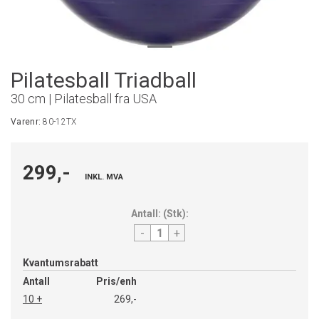
Pilatesball Triadball
30 cm | Pilatesball fra USA
Varenr:
80-12TX
299,-
INKL. MVA
Antall:
(
Stk
):
-
+
Kvantumsrabatt
Antall
Pris/enh
10 +
269,-