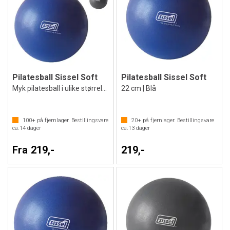
Pilatesball Sissel Soft
Pilatesball Sissel Soft
Myk pilatesball i ulike størrelser
22 cm | Blå
100+
på fjernlager. Bestillingsvare
20+
på fjernlager. Bestillingsvare
ca.
14
dager
ca.
13
dager
Fra 219,-
219,-