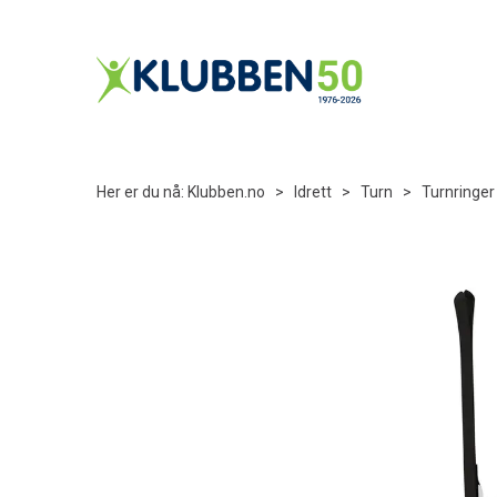
Her er du nå:
Klubben.no
>
Idrett
>
Turn
>
Turnringer