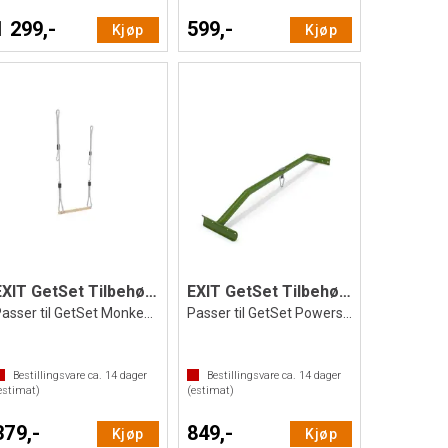
1 299,-
599,-
Kjøp
Kjøp
EXIT GetSet Tilbehør | Trapes
EXIT GetSet Tilbehør | Pull Up bar
Passer til GetSet Monkeybars
Passer til GetSet Powerstations
Bestillingsvare ca.
14
dager
Bestillingsvare ca.
14
dager
estimat)
(estimat)
379,-
849,-
Kjøp
Kjøp