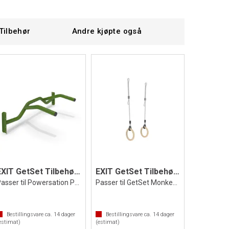
Tilbehør
Andre kjøpte også
EXIT GetSet Tilbehør | Dip Station PS600
EXIT GetSet Tilbehør | Turnringer i tre
Passer til Powersation PS610 og PS620
Passer til GetSet Monkeybars
Bestillingsvare ca.
14
dager
Bestillingsvare ca.
14
dager
estimat)
(estimat)