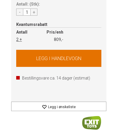
Antall:
(
Stk
):
-
+
Kvantumsrabatt
Antall
Pris/enh
2 +
809,-
Bestillingsvare ca.
14
dager (estimat)
Legg i ønskeliste