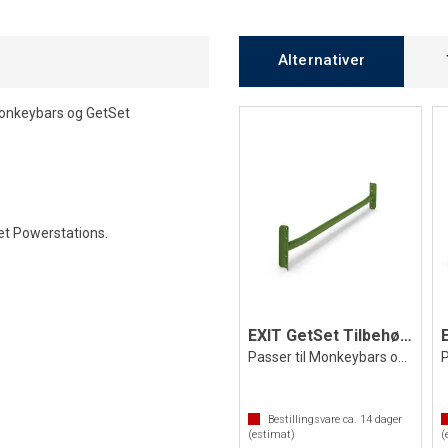
Alternativer
 Monkeybars og GetSet
t Powerstations.
EXIT GetSet Tilbehør | Push Up bar
Passer til Monkeybars og Powerstations
Bestillingsvare ca.
14
dager
(estimat)
(