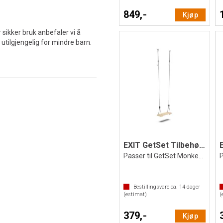
849,-
Kjøp
 sikker bruk anbefaler vi å
 utilgjengelig for mindre barn.
EXIT GetSet Tilbehør | Huske
Passer til GetSet Monkeybars
Bestillingsvare ca.
14
dager
(estimat)
(
379,-
Kjøp