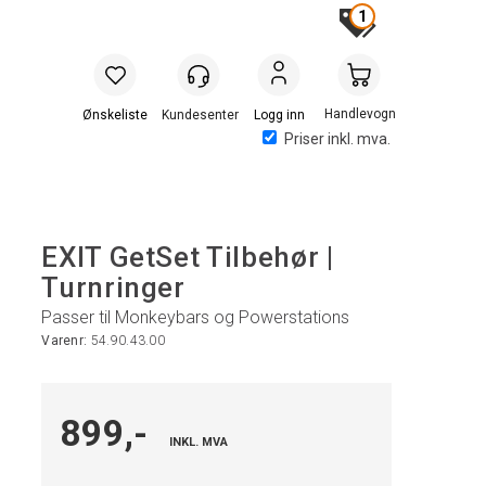
1
Handlevogn
Logg inn
Priser inkl. mva.
EXIT GetSet Tilbehør |
Turnringer
Passer til Monkeybars og Powerstations
Varenr:
54.90.43.00
899,-
INKL. MVA