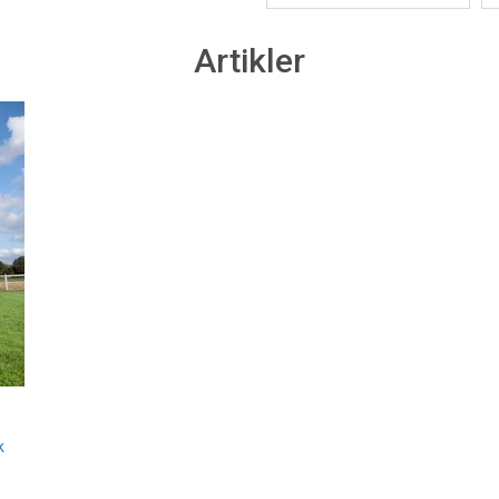
Artikler
i
k