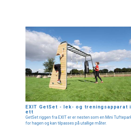
EXIT GetSet - lek- og treningsapparat 
ett
GetSet riggen fra EXIT er er nesten som en Mini Tuftepar
for hagen og kan tilpasses på utallige måter.