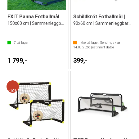
EXIT Panna Fotballmål 2 stk.
Schildkröt Fotballmål | 1 stk
150x60 cm | Sammenleggbare mål
90x60 cm | Sammenleggbart mål
7
på lager
Ikke på lager. Sendingsklar
14.08.2026
(estimert dato)
1 799,-
399,-
10%