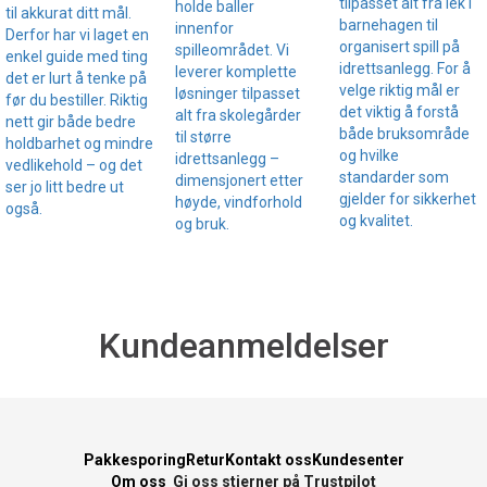
tilpasset alt fra lek i
holde baller
til akkurat ditt mål.
barnehagen til
innenfor
Derfor har vi laget en
organisert spill på
spilleområdet. Vi
enkel guide med ting
idrettsanlegg. For å
leverer komplette
det er lurt å tenke på
velge riktig mål er
løsninger tilpasset
før du bestiller. Riktig
det viktig å forstå
alt fra skolegårder
nett gir både bedre
både bruksområde
til større
holdbarhet og mindre
og hvilke
idrettsanlegg –
vedlikehold – og det
standarder som
dimensjonert etter
ser jo litt bedre ut
gjelder for sikkerhet
høyde, vindforhold
også.
og kvalitet.
og bruk.
Kundeanmeldelser
Pakkesporing
Retur
Kontakt oss
Kundesenter
Om oss
Gi oss stjerner på Trustpilot