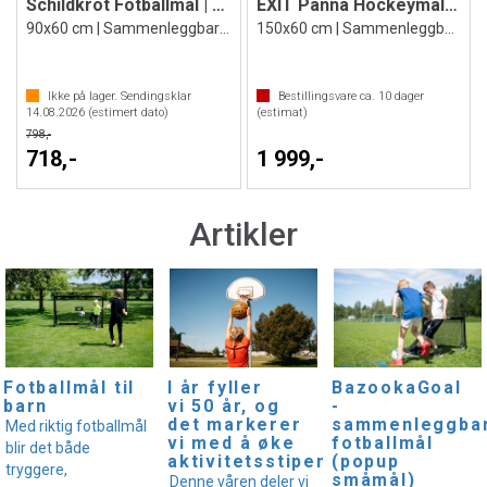
Schildkröt Fotballmål | 2 stk
EXIT Panna Hockeymål 2 stk.
90x60 cm | Sammenleggbare mål
150x60 cm | Sammenleggbare mål
Ikke på lager. Sendingsklar
Bestillingsvare ca.
10
dager
14.08.2026
(estimert dato)
(estimat)
798,-
718,-
1 999,-
Artikler
I år fyller
Fotballmål til
BazookaGoal
vi 50 år, og
barn
-
det markerer
sammenleggba
Med riktig fotballmål
vi med å øke
fotballmål
blir det både
aktivitetsstipendet!
(popup
tryggere,
småmål)
Denne våren deler vi