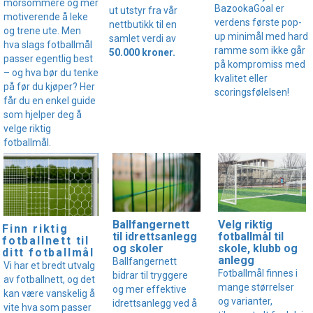
morsommere og mer
BazookaGoal er
ut utstyr fra vår
motiverende å leke
verdens første pop-
nettbutikk til en
og trene ute. Men
up minimål med hard
samlet verdi av
hva slags fotballmål
ramme som ikke går
50.000 kroner.
passer egentlig best
på kompromiss med
– og hva bør du tenke
kvalitet eller
på før du kjøper? Her
scoringsfølelsen!
får du en enkel guide
som hjelper deg å
velge riktig
fotballmål.
Velg riktig
Ballfangernett
Finn riktig
fotballmål til
til idrettsanlegg
fotballnett til
skole, klubb og
og skoler
ditt fotballmål
anlegg
Ballfangernett
Vi har et bredt utvalg
Fotballmål finnes i
bidrar til tryggere
av fotballnett, og det
mange størrelser
og mer effektive
kan være vanskelig å
og varianter,
idrettsanlegg ved å
vite hva som passer