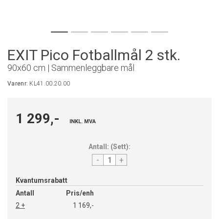
EXIT Pico Fotballmål 2 stk.
90x60 cm | Sammenleggbare mål
Varenr:
KL41.00.20.00
1 299,-
INKL. MVA
Antall:
(
Sett
):
-
+
Kvantumsrabatt
Antall
Pris/enh
2 +
1 169,-