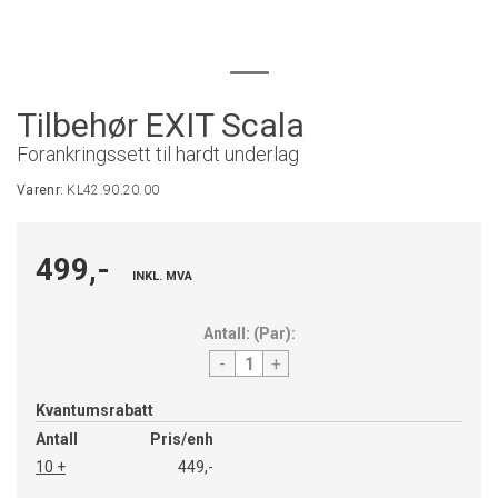
Tilbehør EXIT Scala
Forankringssett til hardt underlag
Varenr:
KL42.90.20.00
499,-
INKL. MVA
Antall:
(
Par
):
-
+
Kvantumsrabatt
Antall
Pris/enh
10 +
449,-