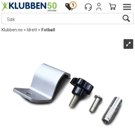
1
Klubben.no
>
Idrett
>
Fotball