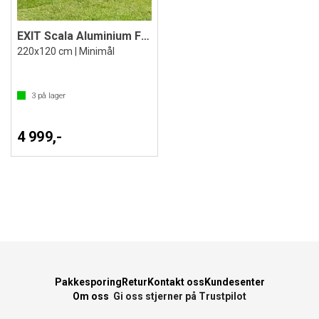
EXIT Scala Aluminium Fotballmål
220x120 cm | Minimål
3
på lager
4 999,-
Pakkesporing
Retur
Kontakt oss
Kundesenter
Om oss
Gi oss stjerner på Trustpilot