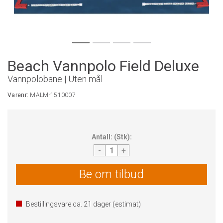
Beach Vannpolo Field Deluxe
Vannpolobane | Uten mål
Varenr:
MALM-1510007
Antall:
(
Stk
):
-
+
Be om tilbud
Bestillingsvare ca.
21
dager (estimat)