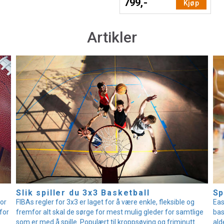
799,-
Kjøp
Artikler
Slik spiller du 3x3 Basketball
Sp
for
FIBAs regler for 3x3 er laget for å være enkle, fleksible og
Eas
 for
fremfor alt skal de sørge for mest mulig gleder for samtlige
bas
som er med å spille. Populært til kroppsøving og friminutt.
ald