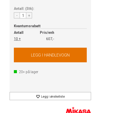
Antall:
(
Stk
):
-
+
Kvantumsrabatt
Antall
Pris/enh
10 +
607,-
20+
på lager
Legg i ønskeliste