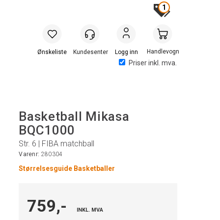
1
Handlevogn
Logg inn
Priser inkl. mva.
Basketball Mikasa
BQC1000
Str. 6 | FIBA matchball
Varenr:
280304
Størrelsesguide Basketballer
759,-
INKL. MVA