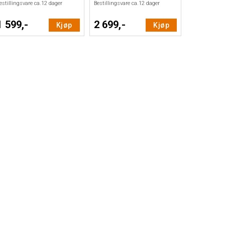
estillingsvare ca.
12
dager
Bestillingsvare ca.
12
dager
1 599,-
2 699,-
Kjøp
Kjøp