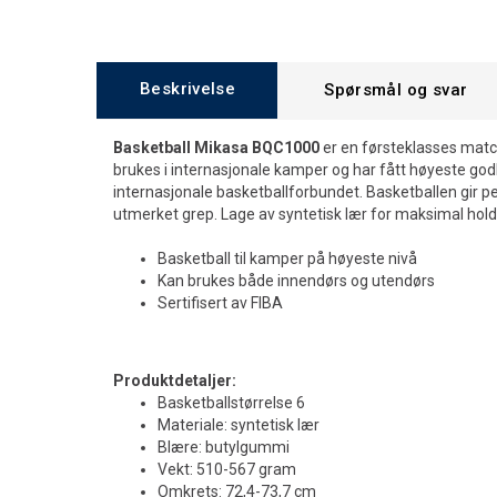
Beskrivelse
Spørsmål og svar
Basketball Mikasa BQC1000
er en førsteklasses match
brukes i internasjonale kamper og har fått høyeste go
internasjonale basketballforbundet. Basketballen gir pe
utmerket grep. Lage av syntetisk lær for maksimal hol
Basketball til kamper på høyeste nivå
Kan brukes både innendørs og utendørs
Sertifisert av FIBA
Produktdetaljer:
Basketballstørrelse 6
Materiale: syntetisk lær
Blære: butylgummi
Vekt: 510-567 gram
Omkrets: 72,4-73,7 cm