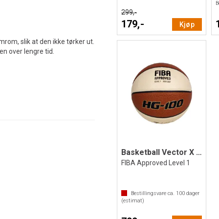
B
299,-
179,-
Kjøp
rom, slik at den ikke tørker ut.
ten over lengre tid.
Basketball Vector X HG-100 7
FIBA Approved Level 1
Bestillingsvare ca.
100
dager
(estimat)