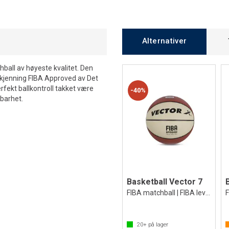
Alternativer
ball av høyeste kvalitet. Den
dkjenning FIBA Approved av Det
rfekt ballkontroll takket være
40%
dbarhet.
Basketball Vector 7
FIBA matchball | FIBA level 2
20+
på lager