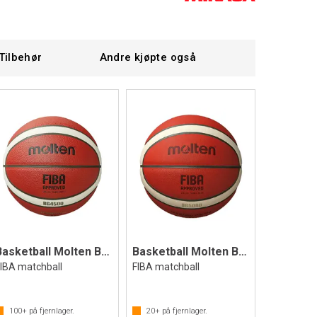
Tilbehør
Andre kjøpte også
Basketball Molten BG4500 6
Basketball Molten BG5000 7
FIBA matchball
FIBA matchball
100+
på fjernlager.
20+
på fjernlager.