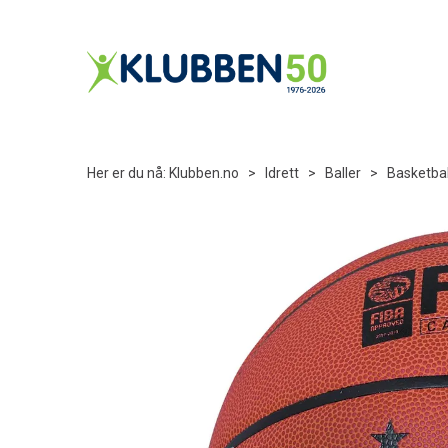
Her er du nå:
Klubben.no
>
Idrett
>
Baller
>
Basketbal