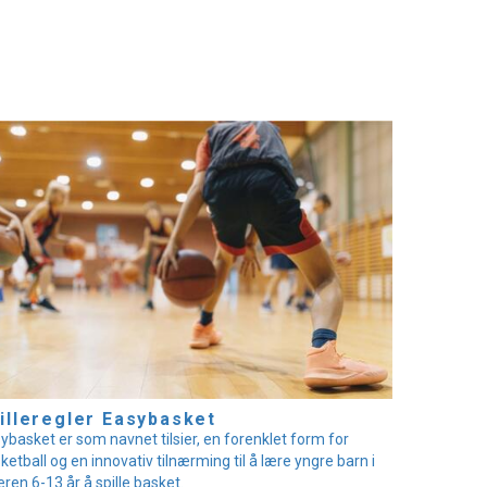
illeregler Easybasket
ybasket er som navnet tilsier, en forenklet form for
ketball og en innovativ tilnærming til å lære yngre barn i
eren 6-13 år å spille basket.