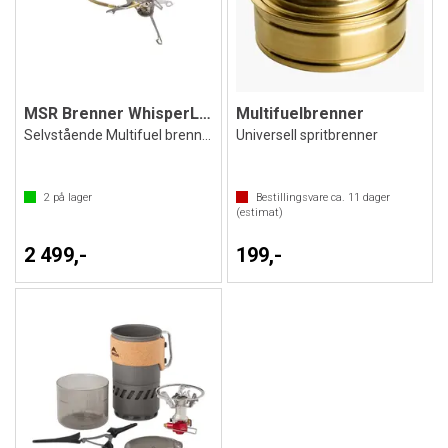
MSR Brenner WhisperLite
Multifuelbrenner
Selvstående Multifuel brenner
Universell spritbrenner
2
på lager
Bestillingsvare ca.
11
dager
(estimat)
2 499,-
199,-