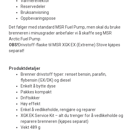
Varmereflektor
Reservedeler
Bruksanvisning
Oppbevaringspose
Det følger med standard MSR Fuel Pump, men skal du bruke
brenneren i minusgrader anbefaler vi å skaffe seg MSR
Arctic Fuel Pump.
OBS!
Drivstoff-flaske til MSR XGK EX (Extreme) Stove kjøpes
separat!
Produktdetaljer
Brenner drivstoff typer: renset bensin, parafin,
flybensin (GX/DK) og diesel
Enkelt å bytte dyse
Pakkes kompakt
Driftsikker
Høy effekt
Enkel å vedlikeholde, rengjøre og reparer
XGK EK Service Kit – alt du trenger for å vedlikeholde og
reparere brenneren (kjøpes separat)
Vekt 489 g