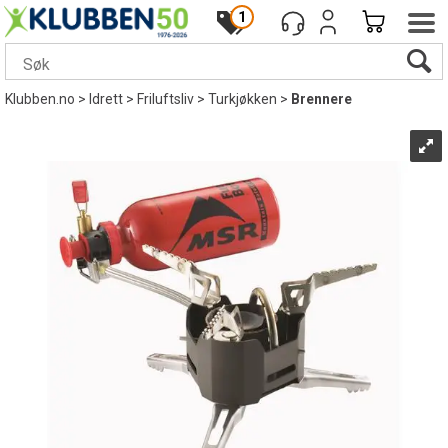
1
Klubben.no
>
Idrett
>
Friluftsliv
>
Turkjøkken
>
Brennere