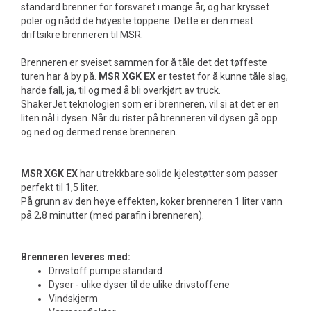
standard brenner for forsvaret i mange år, og har krysset
poler og nådd de høyeste toppene. Dette er den mest
driftsikre brenneren til MSR.
Brenneren er sveiset sammen for å tåle det det tøffeste
turen har å by på.
MSR XGK EX
er testet for å kunne tåle slag,
harde fall, ja, til og med å bli overkjørt av truck.
ShakerJet teknologien som er i brenneren, vil si at det er en
liten nål i dysen. Når du rister på brenneren vil dysen gå opp
og ned og dermed rense brenneren.
MSR XGK EX
har utrekkbare solide kjelestøtter som passer
perfekt til 1,5 liter.
På grunn av den høye effekten, koker brenneren 1 liter vann
på 2,8 minutter (med parafin i brenneren).
Brenneren leveres med:
Drivstoff pumpe standard
Dyser - ulike dyser til de ulike drivstoffene
Vindskjerm