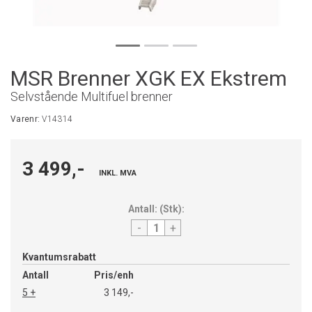
MSR Brenner XGK EX Ekstrem
Selvstående Multifuel brenner
Varenr:
V14314
3 499,-
INKL. MVA
Antall:
(
Stk
):
-
+
Kvantumsrabatt
Antall
Pris/enh
5 +
3 149,-