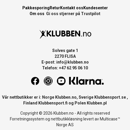
Pakkesporing
Retur
Kontakt oss
Kundesenter
Om oss
Gi oss stjerner på Trustpilot
Solves gate 1
2270 FLISA
E-post:
info@klubben.no
Telefon: +47 62 95 06 10
Vår nettbutikker er i: Norge
Klubben.no
, Sverige
Klubbensport.se
,
Finland
Klubbensport.fi
og Polen
Klubben.pl
Copyright © 2026 Klubben.no - All rights reserved
Forretningssystem
og
nettbutikkløsning
levert av
Multicase™
Norge AS