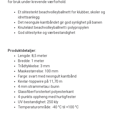
for bruk under krevende værforhold.
Et slitesterkt beachvolleyballnett for klubber, skoler og
idrettsanlegg
Det neongule kantbåndet gir god synlighet på banen
Knuteløst beachvolleyballnett i polypropylen
God slitestyrke og værbestandighet
Produktdetaljer:
Lengde: 8,5 meter
Bredde: 1 meter
Trådtykkelse: 3 mm
Maskestørrelse: 100 mm
Farge: svart med neongult kantbånd
Kevlar-toppwire på 11,70 m
4 mm strammetau i bunn
Glassfiberforsterket polyesterkant
4-punkts oppheng med hurtigfester
UV-bestandighet: 250 kly
Temperaturområde: -40 °C til +100 °C