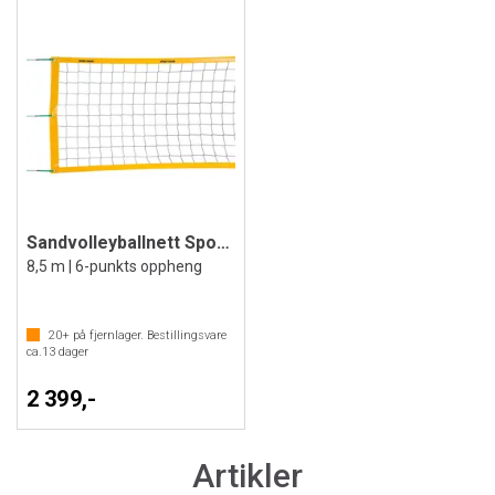
Sandvolleyballnett Sport-Thieme Comfort
8,5 m | 6-punkts oppheng
20+
på fjernlager. Bestillingsvare
ca.
13
dager
2 399,-
Artikler