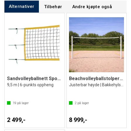
Alternativer
Tilbehør
Andre kjøpte også
Sandvolleyballnett Sport-Thieme Comfort
Beachvolleyballstolper med nett
9,5 m | 6-punkts oppheng
Justerbar høyde | Bakkehylser
19
på lager
2
på lager
2 499,-
8 999,-