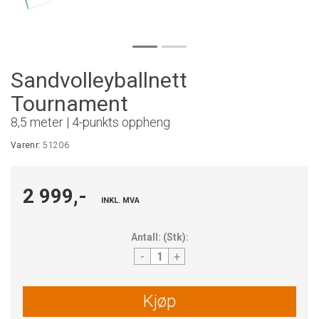
Sandvolleyballnett
Tournament
8,5 meter | 4-punkts oppheng
Varenr:
51206
2 999,-
INKL. MVA
Antall:
(
Stk
):
-
+
Kjøp