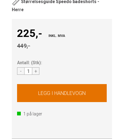
Størrelsesguide Speedo badeshorts -
Herre
225,-
INKL. MVA
449,-
Antall:
(
Stk
):
-
+
1
på lager