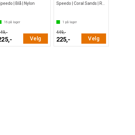
peedo | Blå | Nylon
Speedo | Coral Sands | Recycled Nylon
16
på lager
1
på lager
49,-
449,-
Velg
Velg
225,-
225,-