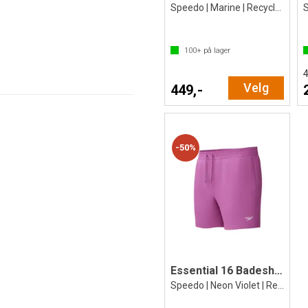
Speedo | Marine | Recycled Nylon
S
100+
på lager
4
Velg
449,-
50%
Essential 16 Badeshorts
Speedo | Neon Violet | Recycled Nylon