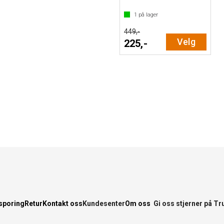
1
på lager
449,-
Velg
225,-
sporing
Retur
Kontakt oss
Kundesenter
Om oss
Gi oss stjerner på Tr