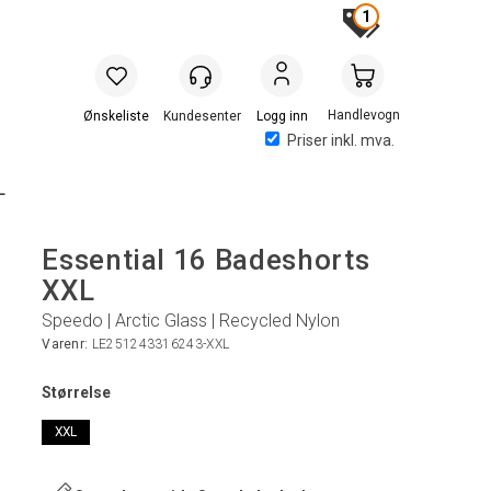
1
Handlevogn
Logg inn
Priser inkl. mva.
L
Essential 16 Badeshorts
XXL
Speedo | Arctic Glass | Recycled Nylon
Varenr:
LE251243316243-XXL
Størrelse
XXL