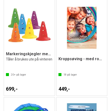
Markeringskjegler med hull 6 stk | 32 cm
Kroppsøving - med rom for alle
Tåler å brukes ute på vinteren
20+
på lager
18
på lager
699,-
449,-