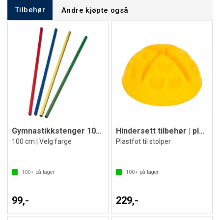
Tilbehør
Andre kjøpte også
Gymnastikkstenger 100 cm
Hindersett tilbehør | plastfot
100 cm | Velg farge
Plastfot til stolper
100+
på lager
100+
på lager
99,-
229,-