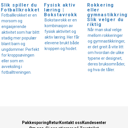
Slik spiller du
Fysisk aktiv
Rokkering
Fotballkrokket
læring |
eller
Bokstavrokk
gymnastikkring
Fotballkrokket er en
Slik velger du
Bokstavrokk er en
morsom og
riktig
kombinasjon av
engasjerende
Når man skal velge
fysisk aktivitet og
aktivitet som har blitt
mellom rokkeringer
aktiv læring. Her får
stadig mer populær
og gymnastikkringer,
elevene brukt både
blant barn og
er det greit å vite litt
kroppen og hodet.
ungdommer. Perfekt
om hvordan de ulike
for kroppsøvingen
typene er designet,
eller som en
deres bruksområder,
avveksling i
og hva de tåler.
fotballtreningen.
Pakkesporing
Retur
Kontakt oss
Kundesenter