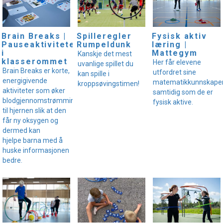
Brain Breaks |
Spilleregler
Fysisk aktiv
Pauseaktiviteter
Rumpeldunk
læring |
i
Mattegym
Kanskje det mest
klasserommet
Her får elevene
uvanlige spillet du
Brain Breaks er korte,
utfordret sine
kan spille i
energigivende
matematikkunnskape
kroppsøvingstimen!
aktiviteter som øker
samtidig som de er
blodgjennomstrømmingen
fysisk aktive.
til hjernen slik at den
får ny oksygen og
dermed kan
hjelpe barna med å
huske informasjonen
bedre.