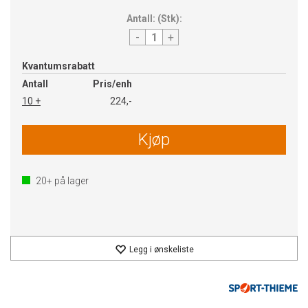
Antall:
(
Stk
):
-
+
Kvantumsrabatt
Antall
Pris/enh
10 +
224,-
Kjøp
20+
på lager
Legg i ønskeliste