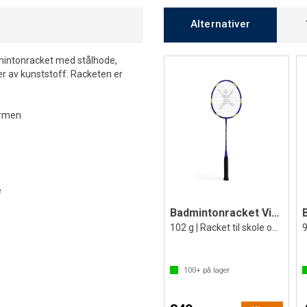
Alternativer
dmintonracket med stålhode,
r av kunststoff. Racketen er
ormen
e
Badmintonracket Vibe 600
102 g | Racket til skole og fritid
100+
på lager