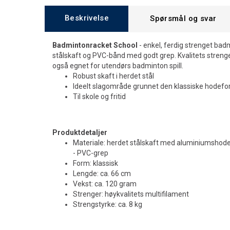
Beskrivelse
Spørsmål og svar
Badmintonracket School
- enkel, ferdig strenget ba
stålskaft og PVC-bånd med godt grep. Kvalitets strenge
også egnet for utendørs badminton spill.
Robust skaft i herdet stål
Ideelt slagområde grunnet den klassiske hodef
Til skole og fritid
Produktdetaljer
Materiale: herdet stålskaft med aluminiumshod
- PVC-grep
Form: klassisk
Lengde: ca. 66 cm
Vekst: ca. 120 gram
Strenger: høykvalitets multifilament
Strengstyrke: ca. 8 kg