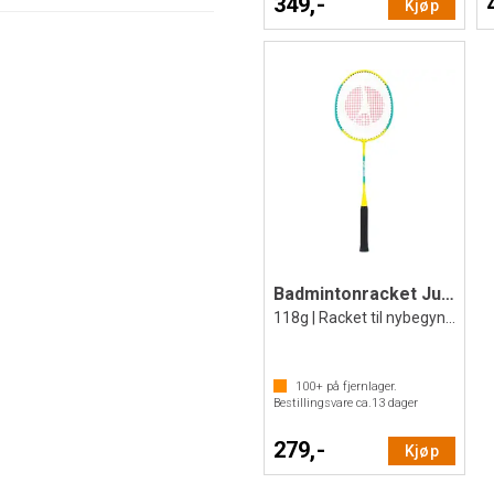
349,-
Kjøp
Badmintonracket Junior
118g | Racket til nybegynnere
100+
på fjernlager.
Bestillingsvare ca.
13
dager
279,-
Kjøp