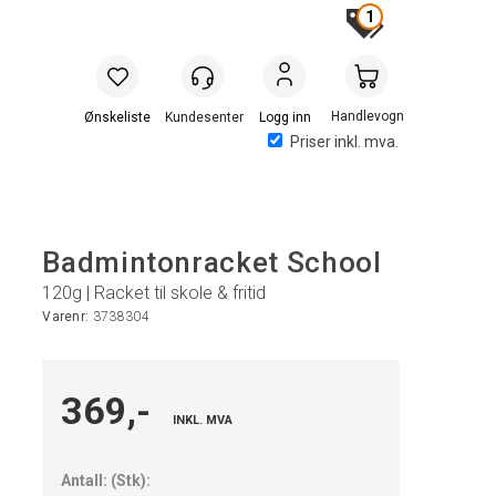
1
Handlevogn
Logg inn
Priser inkl. mva.
Badmintonracket School
120g | Racket til skole & fritid
Varenr:
3738304
369,-
INKL. MVA
Antall:
(
Stk
):