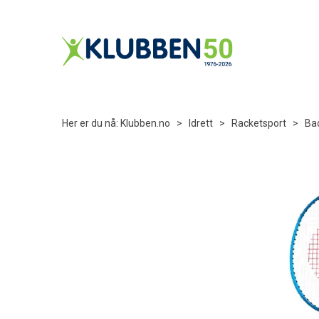
Her er du nå:
Klubben.no
>
Idrett
>
Racketsport
>
Ba