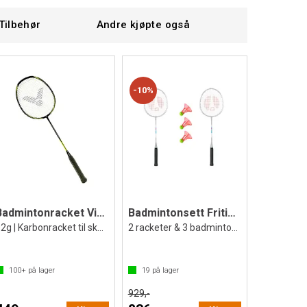
Tilbehør
Andre kjøpte også
10%
Badmintonracket Victor WaveTec Magan 5
Badmintonsett Fritid Utendørs
92g | Karbonracket til skole & fritid
2 racketer & 3 badmintonballer
100+
på lager
19
på lager
929,-