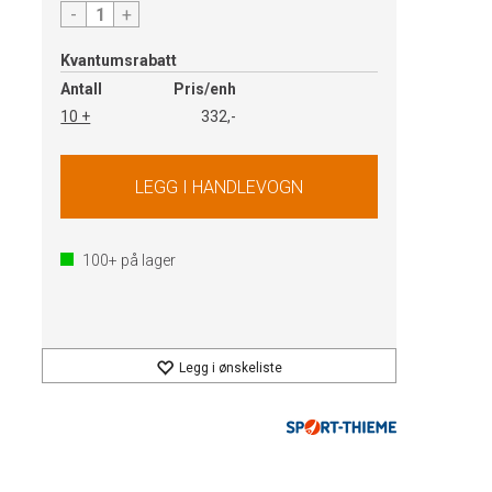
-
+
Kvantumsrabatt
Antall
Pris/enh
10 +
332,-
100+
på lager
Legg i ønskeliste