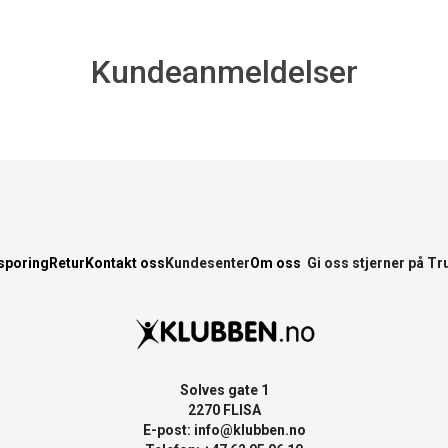
Kundeanmeldelser
sporing
Retur
Kontakt oss
Kundesenter
Om oss
Gi oss stjerner på Tr
Solves gate 1
2270 FLISA
E-post:
info@klubben.no