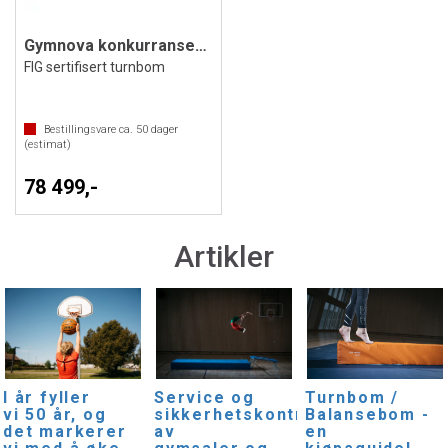
Gymnova konkurransebom
FIG sertifisert turnbom
Bestillingsvare ca.
50
dager
(estimat)
78 499,-
Artikler
I år fyller
Service og
Turnbom /
vi 50 år, og
sikkerhetskontroller
Balansebom -
det markerer
av
en