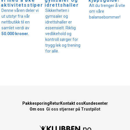
vi med å øke
gymsaler og
kjøpsguide!
aktivitetsstipendet!
idrettshaller
Alt du trenger å vite
Denne våren deler vi
Sikkerheten i
om våre
ut utstyr fra vår
gymsaler og
balansebommer!
nettbutikk til en
idrettshaller er
samlet verdi av
essensielt. Riktig
50.000 kroner.
vedlikehold og
kontroll sørger for
trygg lek og trening
for alle.
Pakkesporing
Retur
Kontakt oss
Kundesenter
Om oss
Gi oss stjerner på Trustpilot