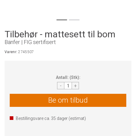
Tilbehør - mattesett til bom
Bänfer | FIG sertifisert
Varenr:
2745507
Antall:
(
Stk
):
-
+
Be om tilbud
Bestillingsvare ca.
35
dager (estimat)