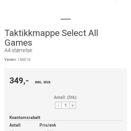
Taktikkmappe Select All
Games
A4 størrelse
Varenr:
166516
349,-
INKL. MVA
Antall:
(
Stk
):
-
+
Kvantumsrabatt
Antall
Pris/enh