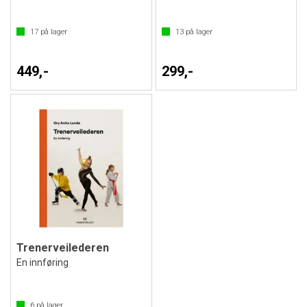
17
på lager
13
på lager
449,-
299,-
Trenerveilederen
En innføring
6
på lager