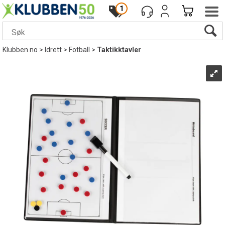
1
Klubben.no
>
Idrett
>
Fotball
>
Taktikktavler