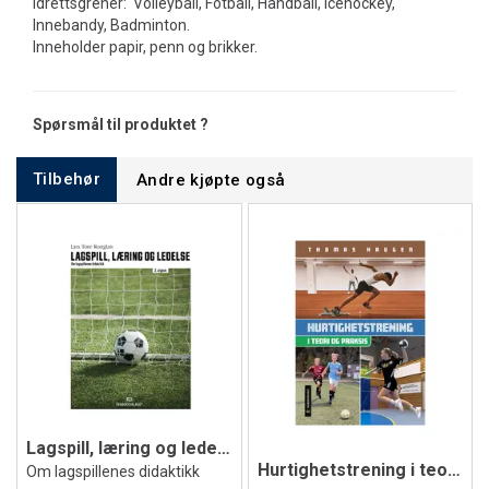
idrettsgrener: Volleyball, Fotball, Håndball, Icehockey,
Innebandy, Badminton.
Inneholder papir, penn og brikker.
Spørsmål til produktet ?
Tilbehør
Andre kjøpte også
Lagspill, læring og ledelse - 2. utgave
Hurtighetstrening i teori og praksis
Om lagspillenes didaktikk