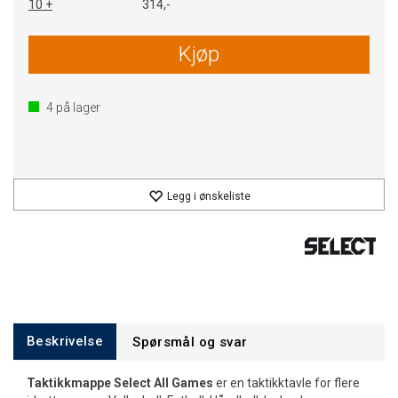
10 +
314,-
Kjøp
4
på lager
Legg i ønskeliste
Beskrivelse
Spørsmål og svar
Taktikkmappe Select All Games
er en taktikktavle for flere