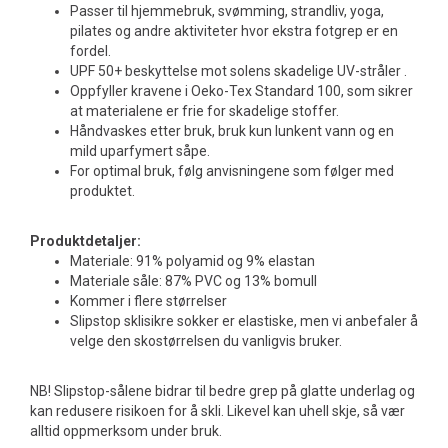
Passer til hjemmebruk, svømming, strandliv, yoga,
pilates og andre aktiviteter hvor ekstra fotgrep er en
fordel.
UPF 50+ beskyttelse mot solens skadelige UV-stråler .
Oppfyller kravene i Oeko-Tex Standard 100, som sikrer
at materialene er frie for skadelige stoffer.
Håndvaskes etter bruk, bruk kun lunkent vann og en
mild uparfymert såpe.
For optimal bruk, følg anvisningene som følger med
produktet.
Produktdetaljer:
Materiale: 91% polyamid og 9% elastan
Materiale såle: 87% PVC og 13% bomull
Kommer i flere størrelser
Slipstop sklisikre sokker er elastiske, men vi anbefaler å
velge den skostørrelsen du vanligvis bruker.
NB! Slipstop-sålene bidrar til bedre grep på glatte underlag og
kan redusere risikoen for å skli. Likevel kan uhell skje, så vær
alltid oppmerksom under bruk.