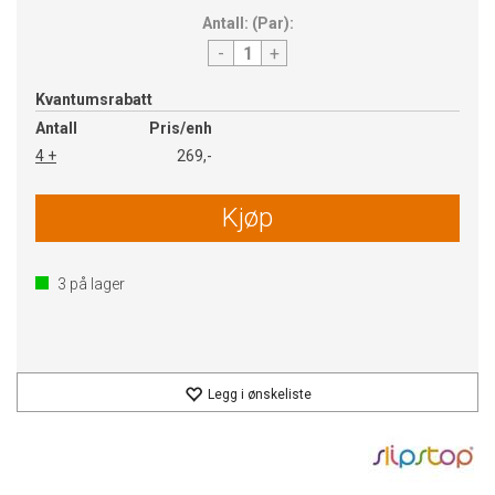
Antall:
(
Par
):
-
+
Kvantumsrabatt
Antall
Pris/enh
4 +
269,-
Kjøp
3
på lager
Legg i ønskeliste