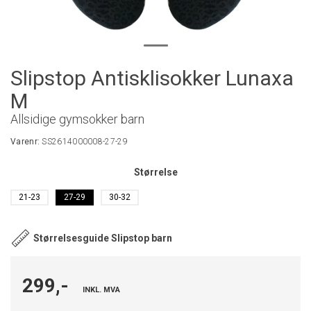
Slipstop Antisklisokker Lunaxa
M
Allsidige gymsokker barn
Varenr:
SS2614000008-27-29
Størrelse
21-23
27-29
30-32
Størrelsesguide Slipstop barn
299,-
INKL. MVA