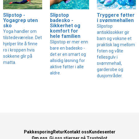
Slipstop -
Slipstop
Tryggere føtter
Yogagrep uten
badesko -
i svømmehallen
sko
Sikkerhet og
Slipstop
komfort for
Yoga handler om
antisklisokker gir
hele familien
tilstedeværelse. Det
barn og voksne et
Slipstop er mer enn
hjelper lite å finne
praktisk lag mellom
bare en badesko -
ro i kroppen hvis
foten og våte
det er en smart og
sokkene glir på
fellesgulv i
allsidig løsning for
matta.
svømmehall,
aktive føtter i alle
garderobe og
aldre.
dusjområder.
Pakkesporing
Retur
Kontakt oss
Kundesenter
Om oss
Gi oss stjerner på Trustpilot