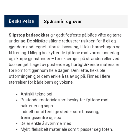
Beskrivelse
Spørsmål og svar
Slipstop badesokker
gir godt fotfeste på både våte og tørre
underlag. De sklisikre sålene reduserer risikoen for å gli og
gjør dem godt egnet til bruk i basseng, til lek i barnehagen og
til trening. I tillegg beskytter de føttene mot varme underlag
og skarpe gjenstander – for eksempel på stranden eller ved
bassenget. Laget av pustende og hurtigtørkende materialer
for komfort gjennom hele dagen. Den lette, fleksible
utformingen gjør dem enkle å ta av og på. Finnes i flere
størrelser for både barn og voksne.
Antiskli teknologi
Pustende materiale som beskytter føttene mot
bakterier og sopp
- ideelt for offentlige steder som basseng,
treningssentre og spa.
De er enkle å svømme med.
Mykt, fleksibelt materiale som tilpasser seg foten.