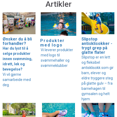
Artikler
Ønsker du å bli
Slipstop
Produkter
forhandler?
antisklisokker -
med logo
trygt grep på
Har du lyst til å
Vi leverer produkter
glatte flater
selge produkter
med logo til
Slipstop er en lett
innen svømming,
svømmehaller og
og fleksibel
idrett, lek og
svømmeklubber
antisklisokk som gir
bevegelse?
barn, elever og
Vi vil gjerne
eldre tryggere steg
samarbeide med
på glatte gulv – fra
deg.
barnehagen til
gymsalen og helt
hjem.